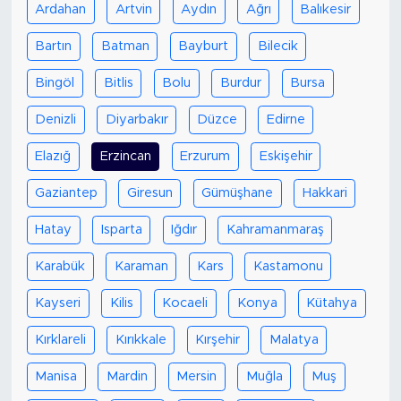
Ardahan
Artvin
Aydın
Ağrı
Balıkesir
Bartın
Batman
Bayburt
Bilecik
Bingöl
Bitlis
Bolu
Burdur
Bursa
Denizli
Diyarbakır
Düzce
Edirne
Elazığ
Erzincan
Erzurum
Eskişehir
Gaziantep
Giresun
Gümüşhane
Hakkari
Hatay
Isparta
Iğdır
Kahramanmaraş
Karabük
Karaman
Kars
Kastamonu
Kayseri
Kilis
Kocaeli
Konya
Kütahya
Kırklareli
Kırıkkale
Kırşehir
Malatya
Manisa
Mardin
Mersin
Muğla
Muş