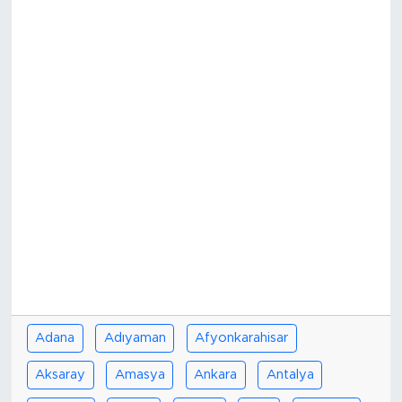
Adana
Adıyaman
Afyonkarahisar
Aksaray
Amasya
Ankara
Antalya