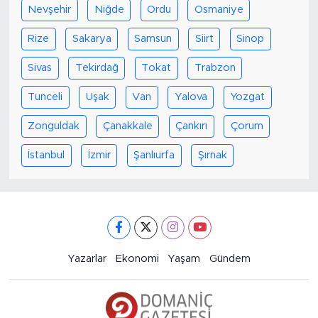
Nevşehir
Niğde
Ordu
Osmaniye
Rize
Sakarya
Samsun
Siirt
Sinop
Sivas
Tekirdağ
Tokat
Trabzon
Tunceli
Uşak
Van
Yalova
Yozgat
Zonguldak
Çanakkale
Çankırı
Çorum
İstanbul
İzmir
Şanlıurfa
Şırnak
Yazarlar
Ekonomi
Yaşam
Gündem