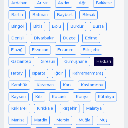
Ardahan
Artvin
Aydın
Ağrı
Balıkesir
Bartın
Batman
Bayburt
Bilecik
Bingöl
Bitlis
Bolu
Burdur
Bursa
Denizli
Diyarbakır
Düzce
Edirne
Elazığ
Erzincan
Erzurum
Eskişehir
Gaziantep
Giresun
Gümüşhane
Hakkari
Hatay
Isparta
Iğdır
Kahramanmaraş
Karabük
Karaman
Kars
Kastamonu
Kayseri
Kilis
Kocaeli
Konya
Kütahya
Kırklareli
Kırıkkale
Kırşehir
Malatya
Manisa
Mardin
Mersin
Muğla
Muş