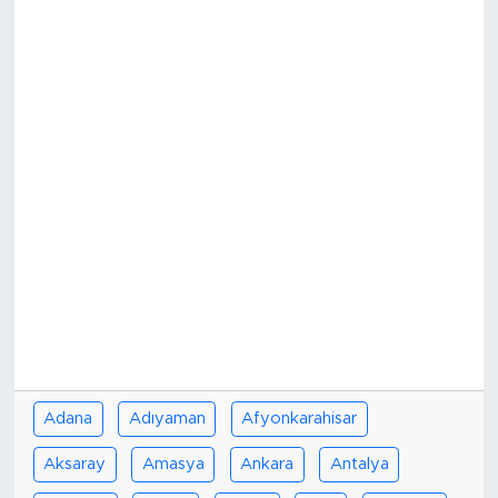
Adana
Adıyaman
Afyonkarahisar
Aksaray
Amasya
Ankara
Antalya