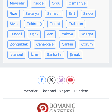
Nevşehir
Niğde
Ordu
Osmaniye
Rize
Sakarya
Samsun
Siirt
Sinop
Sivas
Tekirdağ
Tokat
Trabzon
Tunceli
Uşak
Van
Yalova
Yozgat
Zonguldak
Çanakkale
Çankırı
Çorum
İstanbul
İzmir
Şanlıurfa
Şırnak
Yazarlar
Ekonomi
Yaşam
Gündem