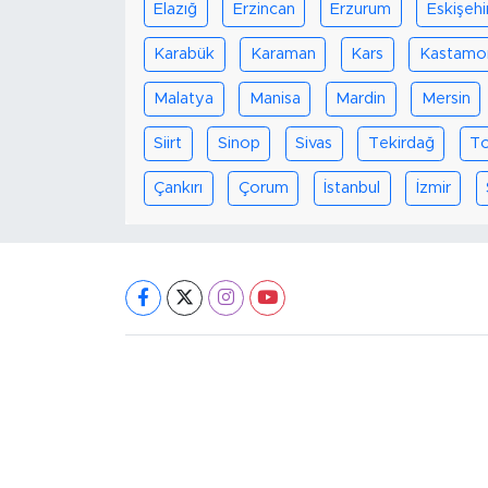
Elazığ
Erzincan
Erzurum
Eskişehi
Karabük
Karaman
Kars
Kastamo
Malatya
Manisa
Mardin
Mersin
Siirt
Sinop
Sivas
Tekirdağ
T
Çankırı
Çorum
İstanbul
İzmir