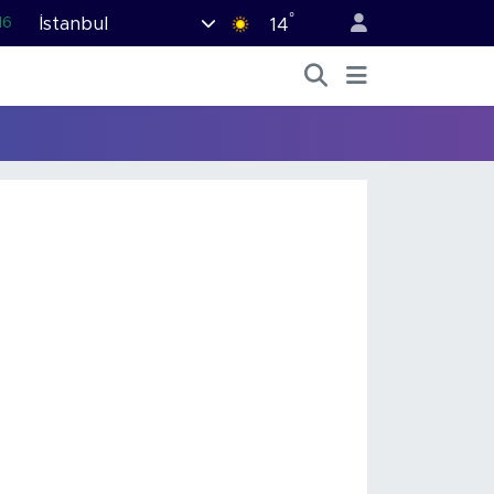
°
İstanbul
16
14
02
07
44
70
63