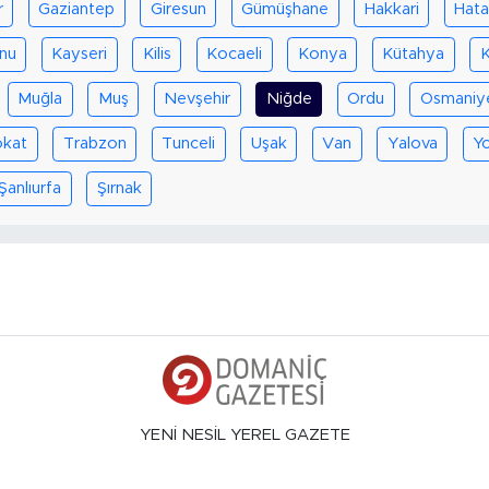
r
Gaziantep
Giresun
Gümüşhane
Hakkari
Hat
nu
Kayseri
Kilis
Kocaeli
Konya
Kütahya
K
Muğla
Muş
Nevşehir
Niğde
Ordu
Osmaniy
okat
Trabzon
Tunceli
Uşak
Van
Yalova
Y
Şanlıurfa
Şırnak
YENİ NESİL YEREL GAZETE