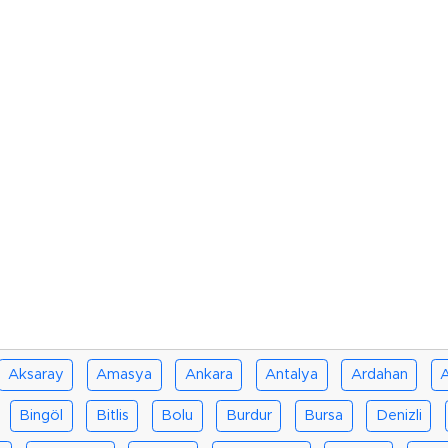
Aksaray
Amasya
Ankara
Antalya
Ardahan
A
Bingöl
Bitlis
Bolu
Burdur
Bursa
Denizli