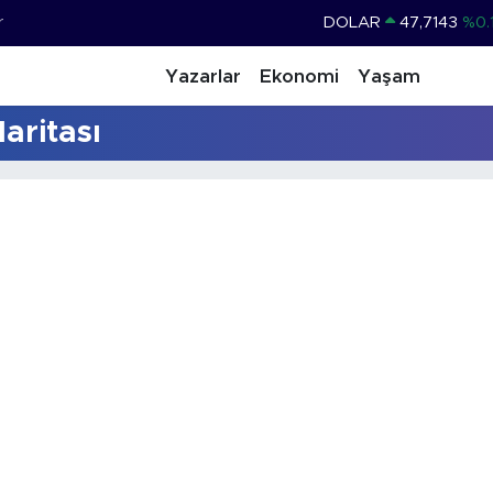
r
DOLAR
47,7143
%0.
EURO
55,0317
%-0.
Yazarlar
Ekonomi
Yaşam
STERLİN
64,2463
%0.
aritası
GRAM ALTIN
6574.81
%1.
BİST100
13.799
%
BITCOIN
64.225,61
%-0.