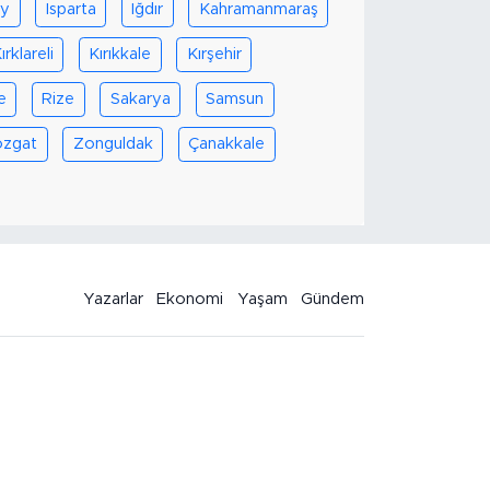
ay
Isparta
Iğdır
Kahramanmaraş
ırklareli
Kırıkkale
Kırşehir
e
Rize
Sakarya
Samsun
ozgat
Zonguldak
Çanakkale
Yazarlar
Ekonomi
Yaşam
Gündem