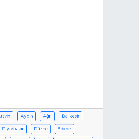
rtvin
Aydın
Ağrı
Balıkesir
Diyarbakır
Düzce
Edirne