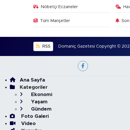
Nöbetçi Eczaneler
Ha
Tüm Manşetler
Son 
RSS
Domaniç Gazetesi Copyright © 2022. 
Ana Sayfa
Kategoriler
Ekonomi
Yaşam
Gündem
Foto Galeri
Video