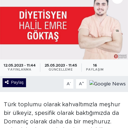
12.05.2023 - 11:44
25.05.2023 - 11:45
16
YAYINLANMA
GÜNCELLEME
PAYLAŞIM
Paylaş
-
+
A
A
Türk toplumu olarak kahvaltımızla meşhur
bir ülkeyiz, spesifik olarak baktığımızda da
Domaniç olarak daha da bir meşhuruz.