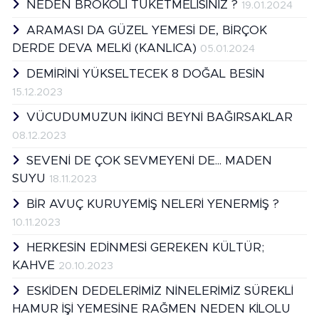
NEDEN BROKOLİ TÜKETMELİSİNİZ ?
19.01.2024
ARAMASI DA GÜZEL YEMESİ DE, BİRÇOK
DERDE DEVA MELKİ (KANLICA)
05.01.2024
DEMİRİNİ YÜKSELTECEK 8 DOĞAL BESİN
15.12.2023
VÜCUDUMUZUN İKİNCİ BEYNİ BAĞIRSAKLAR
08.12.2023
SEVENİ DE ÇOK SEVMEYENİ DE... MADEN
SUYU
18.11.2023
BİR AVUÇ KURUYEMİŞ NELERİ YENERMİŞ ?
10.11.2023
HERKESİN EDİNMESİ GEREKEN KÜLTÜR;
KAHVE
20.10.2023
ESKİDEN DEDELERİMİZ NİNELERİMİZ SÜREKLİ
HAMUR İŞİ YEMESİNE RAĞMEN NEDEN KİLOLU