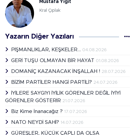
Mustafa Yiğit
Kral Çıplak
Yazarın Diğer Yazıları
PİŞMANLIKLAR, KEŞKELER…
04.08.2026
GERİ TUŞU OLMAYAN BİR HAYAT
01.08.2026
DOMANİÇ KAZANACAK İNŞALLAH !
28.07.2026
BİZİM PARTİLER HANGİ PARTİLİ?
24.07.2026
İYİLERE SAYGIYI İYİLİK GÖRENLER DEĞİL İYİYİ
GÖRENLER GÖSTERİR
21.07.2026
Biz Kime İnanacağız ?
17.07.2026
NATO NEYDİ SAHİ?
14.07.2026
GÜREŞLER, KÜÇÜK ÇAPLI DA OLSA