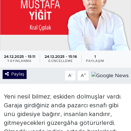
24.12.2025 - 15:11
24.12.2025 - 15:16
1
YAYINLANMA
GÜNCELLEME
PAYLAŞIM
Paylaş
-
+
A
A
Yeni nesil bilmez; eskiden dolmuşlar vardı.
Garaja girdiğiniz anda pazarcı esnafı gibi
ünü gidesiye bağırır, insanları kandırır,
gitmeyecekleri güzergâha götürürlerdi.