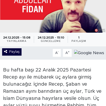
24.12.2025 - 15:08
24.12.2025 - 15:10
1
YAYINLANMA
GÜNCELLEME
PAYLAŞIM
Paylaş
-
+
A
A
Bu hafta başı 22 Aralık 2025 Pazartesi
Recep ayı ile mübarek üç aylara girmiş
bulunacağız. İçinde Recep, Şaban ve
Ramazan ayını barındıran üç aylar, Türk ve
İslam Dünyasına hayırlara vesile olsun. Üç
aylar yüzü suyu hürmetine Rabbim, tüm