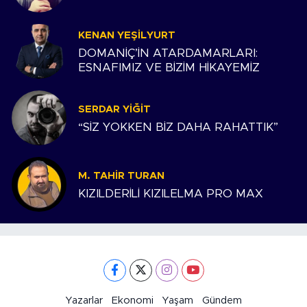
KENAN YEŞILYURT
DOMANİÇ’İN ATARDAMARLARI:
ESNAFIMIZ VE BİZİM HİKAYEMİZ
SERDAR YIĞIT
“SİZ YOKKEN BİZ DAHA RAHATTIK”
M. TAHIR TURAN
KIZILDERİLİ KIZILELMA PRO MAX
Yazarlar
Ekonomi
Yaşam
Gündem