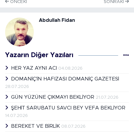
ÖNCEKI
SONRAKI
Abdullah Fidan
Yazarın Diğer Yazıları
HER YAZ AYNI ACI
04.08.2026
DOMANİÇ'İN HAFIZASI DOMANİÇ GAZETESİ
28.07.2026
GÜN YÜZÜNE ÇIKMAYI BEKLİYOR
21.07.2026
ŞEHİT SARUBATU SAVCI BEY VEFA BEKLİYOR
14.07.2026
BEREKET VE BİRLİK
08.07.2026