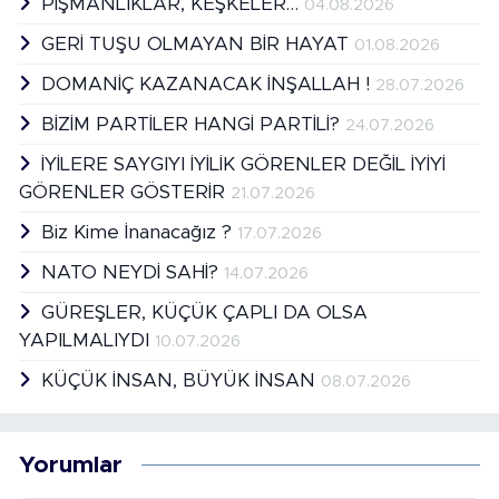
PİŞMANLIKLAR, KEŞKELER…
04.08.2026
GERİ TUŞU OLMAYAN BİR HAYAT
01.08.2026
DOMANİÇ KAZANACAK İNŞALLAH !
28.07.2026
BİZİM PARTİLER HANGİ PARTİLİ?
24.07.2026
İYİLERE SAYGIYI İYİLİK GÖRENLER DEĞİL İYİYİ
GÖRENLER GÖSTERİR
21.07.2026
Biz Kime İnanacağız ?
17.07.2026
NATO NEYDİ SAHİ?
14.07.2026
GÜREŞLER, KÜÇÜK ÇAPLI DA OLSA
YAPILMALIYDI
10.07.2026
KÜÇÜK İNSAN, BÜYÜK İNSAN
08.07.2026
Yorumlar