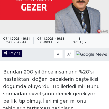
07.11.2025 - 16:51
07.11.2025 - 16:53
1
YAYINLANMA
GÜNCELLEME
PAYLAŞIM
Paylaş
-
+
A
A
Bundan 200 yıl önce insanların %20'si
hastalıktan, doğan bebeklerin beşte ikisi
doğumda ölüyordu. Tıp ilerledi mi? Bunu
sormadan evvel şunu demek gerekiyor:
belli ki tıp olmuş. İleri mi geri mi onu
tabiplerin tartışması hatiplerin