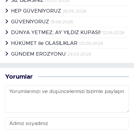
SİZ BİLİRSİNİZ
03.07.2026
HEP GÜVENİYORUZ
26.06.2026
GÜVENİYORUZ
19.06.2026
DÜNYA YETMEZ; AY YILDIZ KUPASI!
12.06.2026
HÜKÜMET ile OLASILIKLAR
05.06.2026
GÜNDEM EROZYONU
29.05.2026
Yorumlar