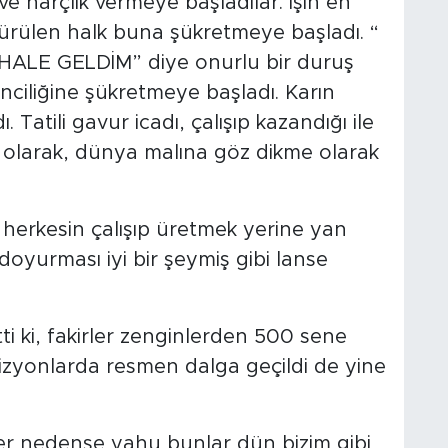
ve harçlık vermeye başladılar. İşin en
rülen halk buna şükretmeye başladı. “
E GELDİM” diye onurlu bir duruş
nciliğine şükretmeye başladı. Karın
 Tatili gavur icadı, çalışıp kazandığı ile
ik olarak, dünya malına göz dikme olarak
 herkesin çalışıp üretmek yerine yan
doyurması iyi bir şeymiş gibi lanse
ti ki, fakirler zenginlerden 500 sene
izyonlarda resmen dalga geçildi de yine
r nedense yahu bunlar dün bizim gibi