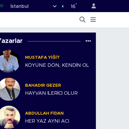
°
İstanbul
18
16
32
38
03
Yazarlar
14
MUSTAFA YIĞIT
87
KÖYÜNE DÖN, KENDİN OL
BAHADIR GEZER
HAYVAN İLERİCİ OLUR
ABDULLAH FIDAN
HER YAZ AYNI ACI