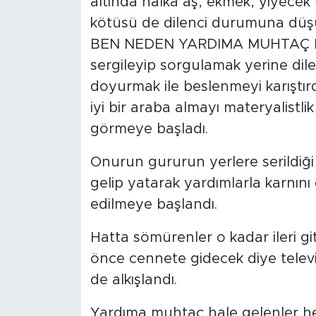
altında halka aş, ekmek, yiyecek 
kötüsü de dilenci durumuna düşü
BEN NEDEN YARDIMA MUHTAÇ HAL
sergileyip sorgulamak yerine dile
doyurmak ile beslenmeyi karıştırdı.
iyi bir araba almayı materyalistl
görmeye başladı.
Onurun gururun yerlere serildiği
gelip yatarak yardımlarla karnını 
edilmeye başlandı.
Hatta sömürenler o kadar ileri git
önce cennete gidecek diye telev
de alkışlandı.
Yardıma muhtaç hale gelenler he