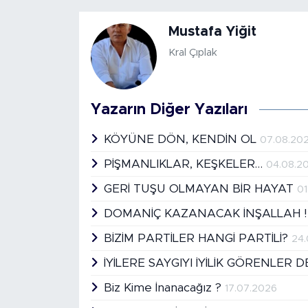
Mustafa Yiğit
Kral Çıplak
Yazarın Diğer Yazıları
KÖYÜNE DÖN, KENDİN OL
07.08.20
PİŞMANLIKLAR, KEŞKELER…
04.08.2
GERİ TUŞU OLMAYAN BİR HAYAT
01
DOMANİÇ KAZANACAK İNŞALLAH 
BİZİM PARTİLER HANGİ PARTİLİ?
24
İYİLERE SAYGIYI İYİLİK GÖRENLER 
Biz Kime İnanacağız ?
17.07.2026