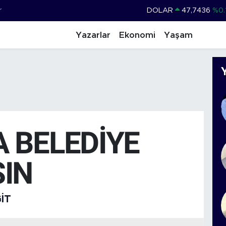
r
DOLAR
47,7436
%0.
EURO
55,2510
%0.
Yazarlar
Ekonomi
Yaşam
STERLİN
64,4811
%0.
GRAM ALTIN
6660.55
%0.
BİST100
13.779
%-
BITCOIN
64.960,21
%0.
 BELEDİYE
IN
IT