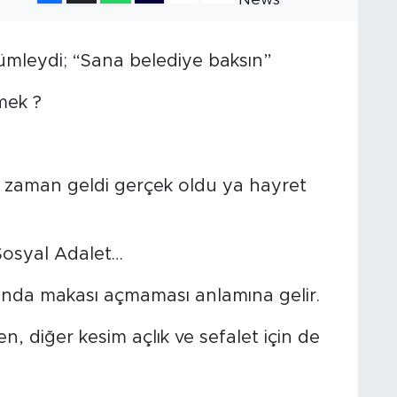
ümleydi; “Sana belediye baksın”
mek ?
e zaman geldi gerçek oldu ya hayret
Sosyal Adalet…
sında makası açmaması anlamına gelir.
n, diğer kesim açlık ve sefalet için de