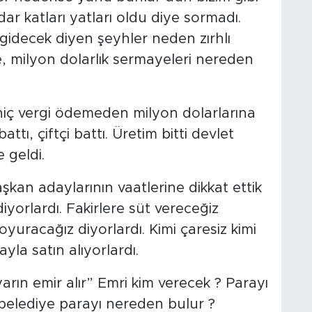
r katları yatları oldu diye sormadı.
idecek diyen şeyhler neden zırhlı
, milyon dolarlık sermayeleri nereden
 hiç vergi ödemeden milyon dolarlarına
tı, çiftçi battı. Üretim bitti devlet
 geldi.
kan adaylarının vaatlerine dikkat ettik
iyorlardı. Fakirlere süt vereceğiz
oyuracağız diyorlardı. Kimi çaresiz kimi
yla satın alıyorlardı.
rın emir alır” Emri kim verecek ? Parayı
belediye parayı nereden bulur ?