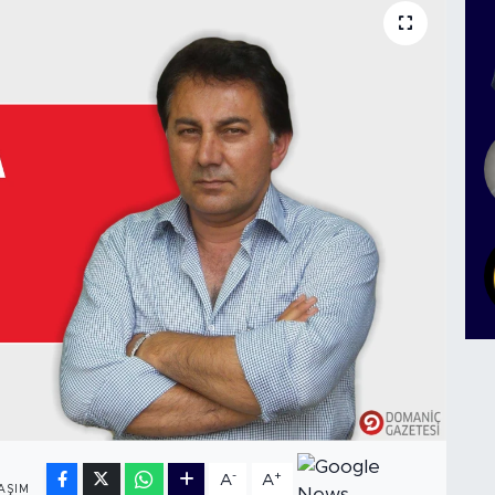
-
+
A
A
AŞIM