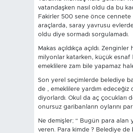
vatandaşken nasıl oldu da bu kada
Fakirler 500 sene önce cennete g
araçlarda, saray yavrusu evlerde
oldu diye sormadı sorgulamadı.
Makas açıldıkça açıldı. Zenginler
milyonlar katarken, küçük esnaf bat
emeklilere zam bile yapamaz hale
Son yerel seçimlerde belediye baş
de , emeklilere yardım edeceğiz d
diyorlardı. Okul da aç çocukları d
onursuz garibanların oylarını para
Ne demişler; “ Bugün para alan ya
veren. Para kimde ? Belediye de 