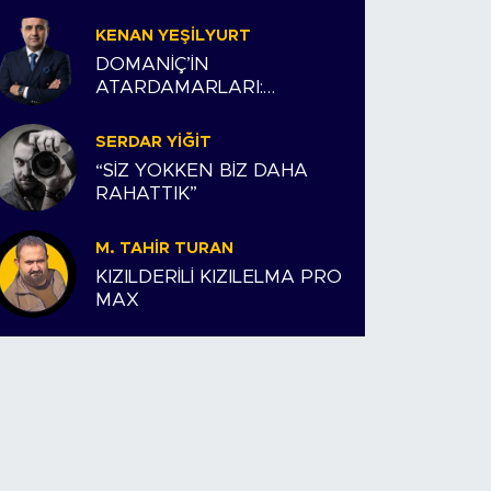
KENAN YEŞILYURT
DOMANİÇ’İN
ATARDAMARLARI:
ESNAFIMIZ VE BİZİM
HİKAYEMİZ
SERDAR YIĞIT
“SİZ YOKKEN BİZ DAHA
RAHATTIK”
M. TAHIR TURAN
KIZILDERİLİ KIZILELMA PRO
MAX