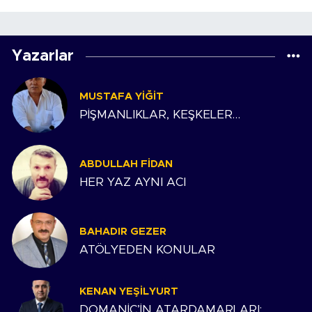
Yazarlar
MUSTAFA YIĞIT
PİŞMANLIKLAR, KEŞKELER…
ABDULLAH FIDAN
HER YAZ AYNI ACI
BAHADIR GEZER
ATÖLYEDEN KONULAR
KENAN YEŞILYURT
DOMANİÇ’İN ATARDAMARLARI: