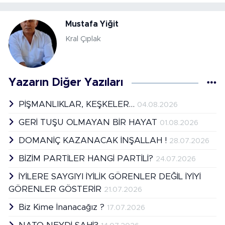
Mustafa Yiğit
Kral Çıplak
Yazarın Diğer Yazıları
PİŞMANLIKLAR, KEŞKELER…
04.08.2026
GERİ TUŞU OLMAYAN BİR HAYAT
01.08.2026
DOMANİÇ KAZANACAK İNŞALLAH !
28.07.2026
BİZİM PARTİLER HANGİ PARTİLİ?
24.07.2026
İYİLERE SAYGIYI İYİLİK GÖRENLER DEĞİL İYİYİ
GÖRENLER GÖSTERİR
21.07.2026
Biz Kime İnanacağız ?
17.07.2026