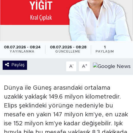
08.07.2026 - 08:24
08.07.2026 - 08:28
1
YAYINLANMA
GÜNCELLEME
PAYLAŞIM
Paylaş
-
+
A
A
Dünya ile Güneş arasındaki ortalama
uzaklık yaklaşık 149.6 milyon kilometredir.
Elips şeklindeki yörünge nedeniyle bu
mesafe en yakın 147 milyon km'ye, en uzak
ise 152 milyon km'ye kadar değişebilir. Işık
hızıyla bile bu mesafe yaklaşık 8.3 dakikada