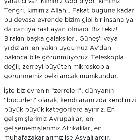
yaratıcı var. Kimimiz God diyor, kimimiz
Tengri, kimimiz Allah… Fakat bugüne kadar
bu devasa evrende bizim gibi bir insana ya
da canlıya rastlayan olmadı. Biz tekiz!
Bırakın başka galaksileri, Güneş'i veya
yıldızları; en yakın uydumuz Ay'dan
bakınca bile görünmüyoruz. Teleskopla
değil, zerreyi büyüten mikroskopla
görünmemiz belki ancak mümkündür.
İşte biz evrenin "zerreleri", dünyanın
"bücürleri" olarak, kendi aramızda kendimizi
büyük büyük kategorilere ayırırız. En
gelişmişlerimiz Avrupalılar, en
gelişememişlerimiz Afrikalılar, en
muhafazakarlarımız ise Asyalılardır.