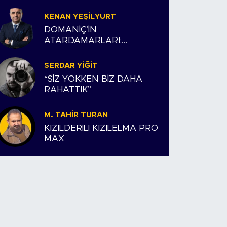
KENAN YEŞILYURT
DOMANİÇ’İN
ATARDAMARLARI:
ESNAFIMIZ VE BİZİM
HİKAYEMİZ
SERDAR YIĞIT
“SİZ YOKKEN BİZ DAHA
RAHATTIK”
M. TAHIR TURAN
KIZILDERİLİ KIZILELMA PRO
MAX