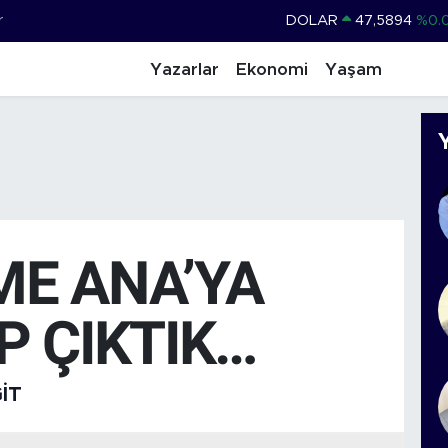
r
DOLAR
47,5894
%0.
EURO
55,0398
%-0.
Yazarlar
Ekonomi
Yaşam
STERLİN
64,1581
%0.
GRAM ALTIN
6527.85
%0.
BİST100
13.703
%
BITCOIN
64.927,78
%1.
E ANA’YA
P ÇIKTIK…
IT