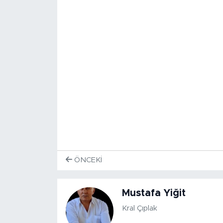
ÖNCEKI
Mustafa Yiğit
Kral Çıplak