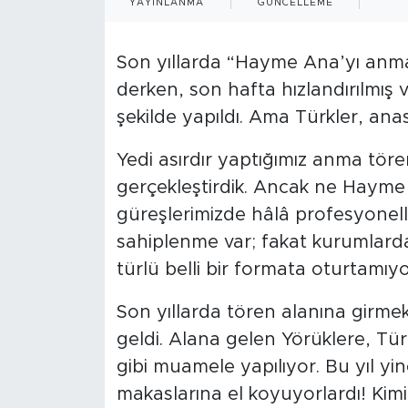
YAYINLANMA
GÜNCELLEME
Son yıllarda “Hayme Ana’yı anma
derken, son hafta hızlandırılmış ve
şekilde yapıldı. Ama Türkler, anas
Yedi asırdır yaptığımız anma tör
gerçekleştirdik. Ancak ne Hayme 
güreşlerimizde hâlâ profesyonell
sahiplenme var; fakat kurumlarda b
türlü belli bir formata oturtamıyo
Son yıllarda tören alanına girmek
geldi. Alana gelen Yörüklere, Tü
gibi muamele yapılıyor. Bu yıl y
makaslarına el koyuyorlardı! Kim