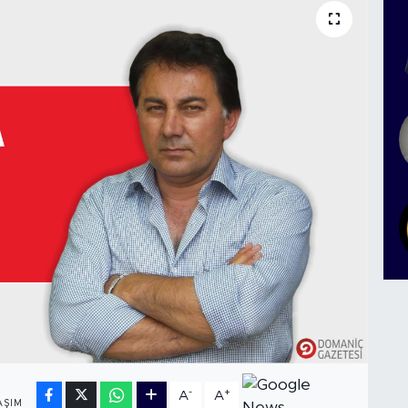
-
+
A
A
AŞIM