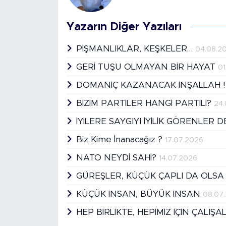
Yazarın Diğer Yazıları
PİŞMANLIKLAR, KEŞKELER…
04.08.2
GERİ TUŞU OLMAYAN BİR HAYAT
01
DOMANİÇ KAZANACAK İNŞALLAH 
BİZİM PARTİLER HANGİ PARTİLİ?
24
İYİLERE SAYGIYI İYİLİK GÖRENLER 
Biz Kime İnanacağız ?
17.07.2026
NATO NEYDİ SAHİ?
14.07.2026
GÜREŞLER, KÜÇÜK ÇAPLI DA OLSA
KÜÇÜK İNSAN, BÜYÜK İNSAN
08.07
HEP BİRLİKTE, HEPİMİZ İÇİN ÇALIŞA