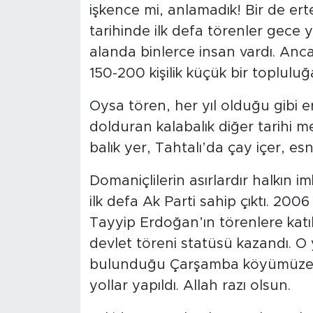
işkence mi, anlamadık! Bir de erte
tarihinde ilk defa törenler gece y
alanda binlerce insan vardı. Anca
150-200 kişilik küçük bir toplulu
Oysa tören, her yıl olduğu gibi e
dolduran kalabalık diğer tarihi me
balık yer, Tahtalı’da çay içer, es
Domaniçlilerin asırlardır halkın
ilk defa Ak Parti sahip çıktı. 20
Tayyip Erdoğan’ın törenlere katıl
devlet töreni statüsü kazandı. 
bulunduğu Çarşamba köyümüze büy
yollar yapıldı. Allah razı olsun.