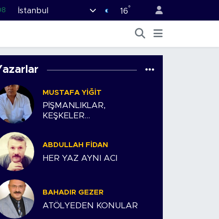
°
İstanbul
08
16
02
16
54
Yazarlar
11
MUSTAFA YIĞIT
32
PİŞMANLIKLAR,
KEŞKELER…
ABDULLAH FIDAN
HER YAZ AYNI ACI
BAHADIR GEZER
ATÖLYEDEN KONULAR