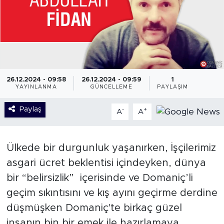
26.12.2024 - 09:58
26.12.2024 - 09:59
1
YAYINLANMA
GÜNCELLEME
PAYLAŞIM
Paylaş
-
+
A
A
Ülkede bir durgunluk yaşanırken, İşçilerimiz
asgari ücret beklentisi içindeyken, dünya
bir “belirsizlik” içerisinde ve Domaniç’li
geçim sıkıntısını ve kış ayını geçirme derdine
düşmüşken Domaniç'te birkaç güzel
insanın bin bir emek ile hazırlamaya