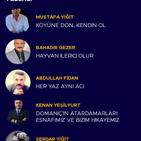
MUSTAFA YIĞIT
KÖYÜNE DÖN, KENDİN OL
BAHADIR GEZER
HAYVAN İLERİCİ OLUR
ABDULLAH FIDAN
HER YAZ AYNI ACI
KENAN YEŞILYURT
DOMANİÇ’İN ATARDAMARLARI:
ESNAFIMIZ VE BİZİM HİKAYEMİZ
SERDAR YIĞIT