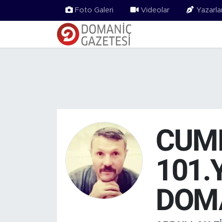
Foto Galeri
Videolar
Yazarla
CUMH
101.
DOM