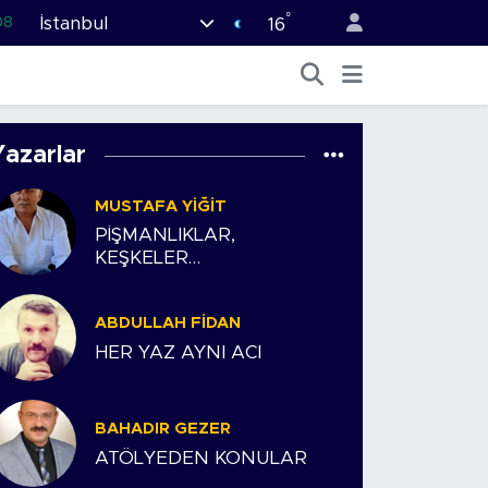
°
İstanbul
08
16
02
16
54
Yazarlar
11
MUSTAFA YIĞIT
32
PİŞMANLIKLAR,
KEŞKELER…
ABDULLAH FIDAN
HER YAZ AYNI ACI
BAHADIR GEZER
ATÖLYEDEN KONULAR