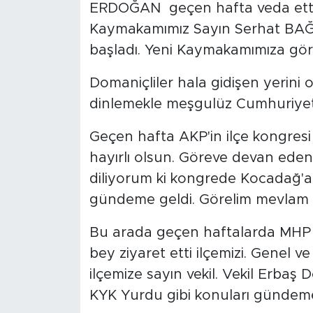
ERDOĞAN geçen hafta veda etti 
Kaymakamımız Sayın Serhat BAĞCI
başladı. Yeni Kaymakamımıza göre
Domaniçliler hala gidişen yerini o
dinlemekle meşgulüz Cumhuriyetim
Geçen hafta AKP'in ilçe kongresi v
hayırlı olsun. Göreve devan ede
diliyorum ki kongrede Kocadağ'a
gündeme geldi. Görelim mevlam n
Bu arada geçen haftalarda MHP K
bey ziyaret etti ilçemizi. Genel ve
ilçemize sayın vekil. Vekil Erba
KYK Yurdu gibi konuları gündeme 