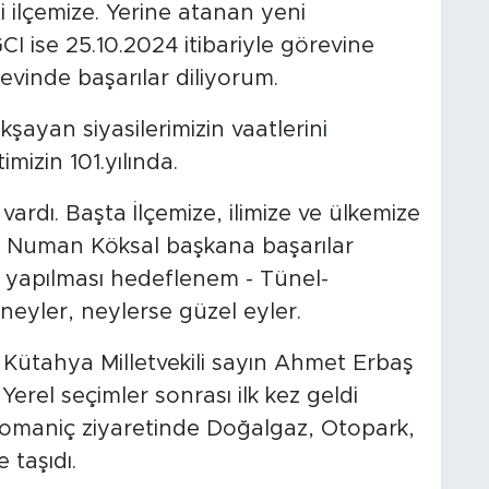
ilçemize. Yerine atanan yeni
 ise 25.10.2024 itibariyle görevine
vinde başarılar diliyorum.
kşayan siyasilerimizin vaatlerini
izin 101.yılında.
ardı. Başta İlçemize, ilimize ve ülkemize
n Numan Köksal başkana başarılar
 yapılması hedeflenem - Tünel-
eyler, neylerse güzel eyler.
ütahya Milletvekili sayın Ahmet Erbaş
 Yerel seçimler sonrası ilk kez geldi
ş Domaniç ziyaretinde Doğalgaz, Otopark,
taşıdı.