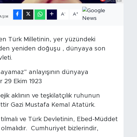
-
+
A
A
AŞIM
en Türk Milletinin, yer yüzündeki
rinden yeniden doğuşu , dünyaya son
eti.
yaşayamaz” anlayışının dünyaya
r 29 Ekim 1923
jik aklının ve teşkilatçılık ruhunun
tir Gazi Mustafa Kemal Atatürk.
atılmalı ve Türk Devletinin, Ebed-Müddet
olmalıdır. Cumhuriyet bizlerindir,