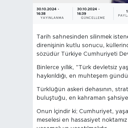
30.10.2024 -
30.10.2024 -
1
16:38
16:39
PAYL
YAYINLANMA
GÜNCELLEME
Tarih sahnesinden silinmek isten
direnişinin kutlu sonucu, külle
sözüdür Türkiye Cumhuriyeti Devl
Binlerce yıllık, ”Türk devletsiz 
haykırıldığı, en muhteşem gündü
Türklüğün askeri dehasının, strate
buluştuğu, en kahraman şahsiyet
Onun İçindir ki; Cumhuriyet, yaş
meselesi en hassasiyet noktamız 