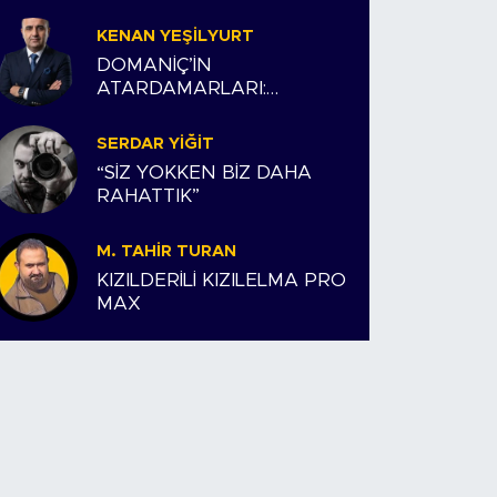
KENAN YEŞILYURT
DOMANİÇ’İN
ATARDAMARLARI:
ESNAFIMIZ VE BİZİM
HİKAYEMİZ
SERDAR YIĞIT
“SİZ YOKKEN BİZ DAHA
RAHATTIK”
M. TAHIR TURAN
KIZILDERİLİ KIZILELMA PRO
MAX