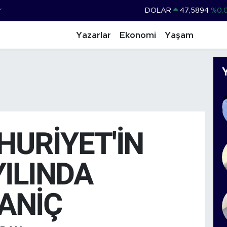
r
DOLAR
47,5894
%0.
EURO
55,0398
%-0.
Yazarlar
Ekonomi
Yaşam
STERLİN
64,1581
%0.
GRAM ALTIN
6527.85
%0.
BİST100
13.703
%
BITCOIN
64.927,78
%1.
URİYET'İN
YILINDA
ANİÇ