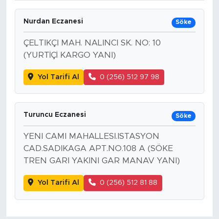
Nurdan Eczanesi
Söke
ÇELTIKÇI MAH. NALINCI SK. NO: 10
(YURTİÇİ KARGO YANI)
Yol Tarifi Al
0 (256) 512 97 98
Turuncu Eczanesi
Söke
YENI CAMI MAHALLESI.ISTASYON
CAD.SADIKAGA APT.NO.108 A (SÖKE
TREN GARI YAKINI GAR MANAV YANI)
Yol Tarifi Al
0 (256) 512 81 88