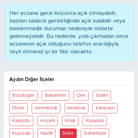
Her eczane gece boyunca açık olmayabilir,
bazıları sadece gerektiğinde açık kalabilir veya
beklenmedik durumlar nedeniyle nöbete
gelemeyebilir. Bu nedenle, yola çıkmadan önce
eczanenin açık olduğunu telefon aracılığıyla
teyit etmeniz iyi bir fikir olacaktır.
Aydın Diğer İlçeler
Bozdoğan
Buharkent
Çine
Didim
Efeler
Germencik
İncirliova
Karacasu
Karpuzlu
Koçarli
Köşk
Kuşadasi
Kuyucak
Nazilli
Söke
Sultanhisar