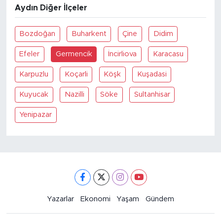
Aydın Diğer İlçeler
Bozdoğan
Buharkent
Çine
Didim
Efeler
Germencik
İncirliova
Karacasu
Karpuzlu
Koçarli
Köşk
Kuşadasi
Kuyucak
Nazilli
Söke
Sultanhisar
Yenipazar
Yazarlar
Ekonomi
Yaşam
Gündem