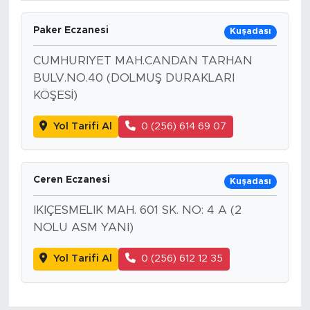
Paker Eczanesi
Kuşadası
CUMHURIYET MAH.CANDAN TARHAN
BULV.NO.40 (DOLMUŞ DURAKLARI
KÖŞESİ)
Yol Tarifi Al
0 (256) 614 69 07
Ceren Eczanesi
Kuşadası
IKIÇESMELIK MAH. 601 SK. NO: 4 A (2
NOLU ASM YANI)
Yol Tarifi Al
0 (256) 612 12 35