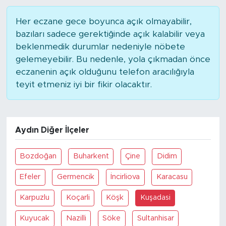
Her eczane gece boyunca açık olmayabilir,
bazıları sadece gerektiğinde açık kalabilir veya
beklenmedik durumlar nedeniyle nöbete
gelemeyebilir. Bu nedenle, yola çıkmadan önce
eczanenin açık olduğunu telefon aracılığıyla
teyit etmeniz iyi bir fikir olacaktır.
Aydın Diğer İlçeler
Bozdoğan
Buharkent
Çine
Didim
Efeler
Germencik
İncirliova
Karacasu
Karpuzlu
Koçarli
Köşk
Kuşadasi
Kuyucak
Nazilli
Söke
Sultanhisar