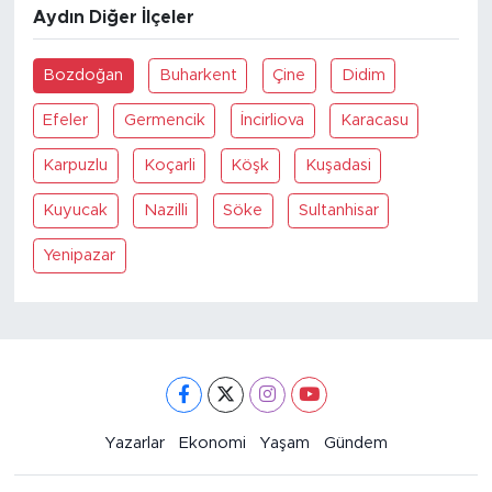
Aydın Diğer İlçeler
Bozdoğan
Buharkent
Çine
Didim
Efeler
Germencik
İncirliova
Karacasu
Karpuzlu
Koçarli
Köşk
Kuşadasi
Kuyucak
Nazilli
Söke
Sultanhisar
Yenipazar
Yazarlar
Ekonomi
Yaşam
Gündem