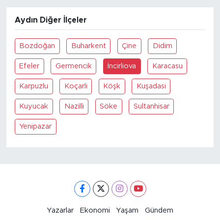
Aydın Diğer İlçeler
Bozdoğan
Buharkent
Çine
Didim
Efeler
Germencik
İncirliova
Karacasu
Karpuzlu
Koçarli
Köşk
Kuşadasi
Kuyucak
Nazilli
Söke
Sultanhisar
Yenipazar
Yazarlar
Ekonomi
Yaşam
Gündem