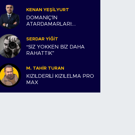
KENAN YEŞILYURT
DOMANİÇ’İN
ATARDAMARLARI:
ESNAFIMIZ VE BİZİM
HİKAYEMİZ
SERDAR YIĞIT
“SİZ YOKKEN BİZ DAHA
RAHATTIK”
M. TAHIR TURAN
KIZILDERİLİ KIZILELMA PRO
MAX