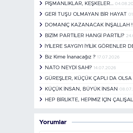
PİŞMANLIKLAR, KEŞKELER…
04.08.2
GERİ TUŞU OLMAYAN BİR HAYAT
01
DOMANİÇ KAZANACAK İNŞALLAH 
BİZİM PARTİLER HANGİ PARTİLİ?
24
İYİLERE SAYGIYI İYİLİK GÖRENLER 
Biz Kime İnanacağız ?
17.07.2026
NATO NEYDİ SAHİ?
14.07.2026
GÜREŞLER, KÜÇÜK ÇAPLI DA OLSA
KÜÇÜK İNSAN, BÜYÜK İNSAN
08.07
HEP BİRLİKTE, HEPİMİZ İÇİN ÇALIŞA
Yorumlar