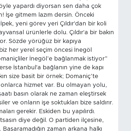
 öyle yapardı diyorsan sen daha çok
ın! İşe gitmem lazım dersin. Önceki
, yeni görev yeri Çıldır'dan bir koli
ayvansal ürünlerle dolu. Çıldır'a bir bakın
or. Sözde yörüğüz bir kapıya
z her yerel seçim öncesi İnegöl
maniçliler İnegöl’e bağlanmak istiyor”
erse İstanbul'a bağlanın yine de kapı
ın size basit bir örnek; Domaniç’te
 onlarca hizmet var. Bu olmayan yolu,
atı basın olarak ne zaman eleştirsek
er ve onların işe soktukları bize saldırır.
aları gerekir. Eskiden bu yapılırdı.
tsasın diye değil. O partiden ilçesine,
i. Başaramadığın zaman arkana halkı