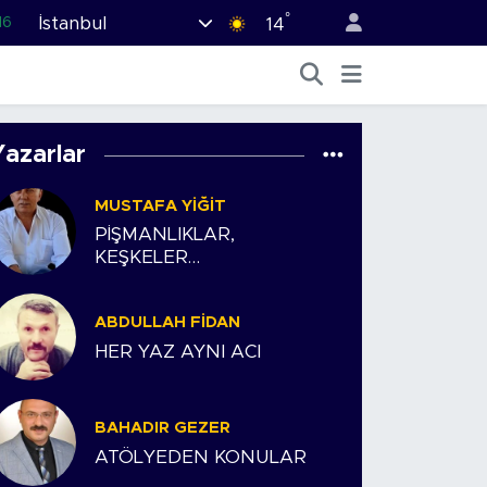
°
İstanbul
16
14
02
07
44
Yazarlar
70
MUSTAFA YIĞIT
63
PİŞMANLIKLAR,
KEŞKELER…
ABDULLAH FIDAN
HER YAZ AYNI ACI
BAHADIR GEZER
ATÖLYEDEN KONULAR