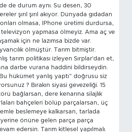
rde de durum aynı. Su desen, 30
er şırıl şırıl akıyor. Dünyada gıdadan
fonları olmasa, İPhone üretimi durdursa,
 televizyon yapmasa ölmeyiz. Ama aç ve
şamak için ne lazımsa bizde var.
vancılık ölmüştür. Tarım bitmiştir.
 tarım politikası izleyen Sırplar'dan et,
na darbe vurana haddini bildirseydin.
 “Bu hükümet yanlış yaptı” doğrusu siz
rsunuz ? Bırakın siyasi gevezeliği. 15
örü bağlarsan, dere kenarına silajlık
laları bahçeleri bölüp parçalarsan, üç
yemle beslemeye kalkarsan, tarlada
 yerine önüne gelen parça parça
m edersin. Tarım kitlesel yapılmalı.