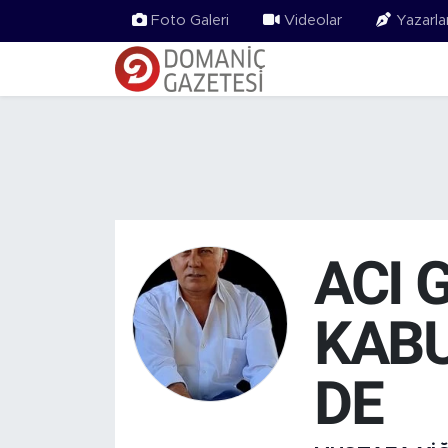
Foto Galeri
Videolar
Yazarla
ACI 
KAB
DE