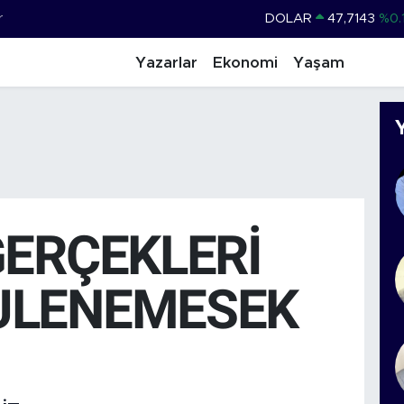
r
DOLAR
47,7143
%0.
EURO
55,0317
%-0.
Yazarlar
Ekonomi
Yaşam
STERLİN
64,2463
%0.
GRAM ALTIN
6574.81
%1.
BİST100
13.799
%
BITCOIN
64.225,61
%-0.
GERÇEKLERİ
ULENEMESEK