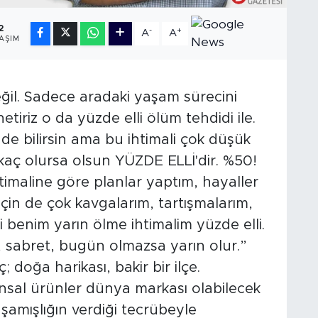
2
-
+
A
A
AŞIM
il. Sadece aradaki yaşam sürecini
etiriz o da yüzde elli ölüm tehdidi ile.
e bilirsin ama bu ihtimali çok düşük
kaç olursa olsun YÜZDE ELLİ'dir. %50!
htimaline göre planlar yaptım, hayaller
çin de çok kavgalarım, tartışmalarım,
i benim yarın ölme ihtimalim yüzde elli.
n, sabret, bugün olmazsa yarın olur.”
 doğa harikası, bakir bir ilçe.
nsal ürünler dünya markası olabilecek
aşamışlığın verdiği tecrübeyle