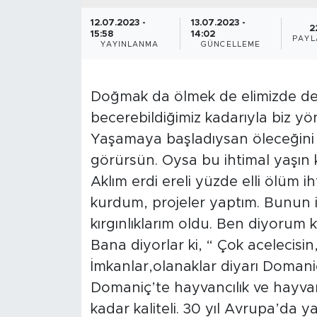
12.07.2023 -
13.07.2023 -
2
15:58
14:02
PAYL
YAYINLANMA
GÜNCELLEME
Doğmak da ölmek de elimizde değ
becerebildiğimiz kadarıyla biz yön
Yaşamaya başladıysan öleceğini d
görürsün. Oysa bu ihtimal yaşın 
Aklım erdi ereli yüzde elli ölüm i
kurdum, projeler yaptım. Bunun i
kırgınlıklarım oldu. Ben diyorum k
Bana diyorlar ki, “ Çok acelecisi
İmkanlar,olanaklar diyarı Domaniç;
Domaniç’te hayvancılık ve hayva
kadar kaliteli. 30 yıl Avrupa’da y