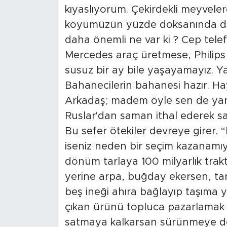
kıyaslıyorum. Çekirdekli meyvele
köyümüzün yüzde doksanında derel
daha önemli ne var ki ? Cep tele
Mercedes araç üretmese, Philips
susuz bir ay bile yaşayamayız. Ya
Bahanecilerin bahanesi hazır. Hay
Arkadaş; madem öyle sen de yanlış
Ruslar'dan saman ithal ederek sa
Bu sefer ötekiler devreye girer.
iseniz neden bir seçim kazanamıyo
dönüm tarlaya 100 milyarlık trakt
yerine arpa, buğday ekersen, tar
beş ineği ahıra bağlayıp taşıma 
çıkan ürünü topluca pazarlamak
satmaya kalkarsan sürünmeye deva