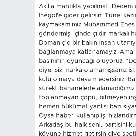
Akılla mantıkla yapılmalı. Dedem
İnegöl'e gider gelirsin. Tünel kaz
kaymakamımız Muhammed Enes İpek
göndermiş. İçinde çıldır markalı h
Domaniç’e bir bakın insan utanıy
bağlanmaya katlanamayız. Ama bi
basınının oyuncağı oluyoruz. “Do
diye. Siz marka olamamışsanız ist
kulu olmaya devam edersiniz. Bak
sürekli bahanelerle alamadığımız
toplanmayan çöpü, bitmeyen inşa
hemen hükümet yanlısı bazı siyasil
Oysa haberi kullanıp işi hızlandırm
Arkadaş bu halk seni, partisini ku
köyüne hizmet getirsin diye seçt