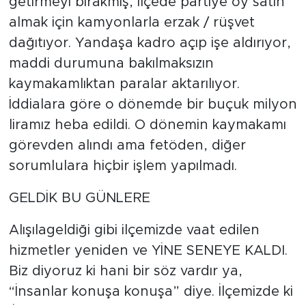
getirmeyi bırakmış, ilçede partiye oy satın
almak için kamyonlarla erzak / rüşvet
dağıtıyor. Yandaşa kadro açıp işe aldırıyor,
maddi durumuna bakılmaksızın
kaymakamlıktan paralar aktarılıyor.
İddialara göre o dönemde bir buçuk milyon
liramız heba edildi. O dönemin kaymakamı
görevden alındı ama fetöden, diğer
sorumlulara hiçbir işlem yapılmadı.
GELDİK BU GÜNLERE
Alışılageldiği gibi ilçemizde vaat edilen
hizmetler yeniden ve YİNE SENEYE KALDI.
Biz diyoruz ki hani bir söz vardır ya,
“İnsanlar konuşa konuşa” diye. İlçemizde ki