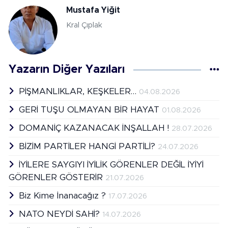
Mustafa Yiğit
Kral Çıplak
Yazarın Diğer Yazıları
PİŞMANLIKLAR, KEŞKELER…
04.08.2026
GERİ TUŞU OLMAYAN BİR HAYAT
01.08.2026
DOMANİÇ KAZANACAK İNŞALLAH !
28.07.2026
BİZİM PARTİLER HANGİ PARTİLİ?
24.07.2026
İYİLERE SAYGIYI İYİLİK GÖRENLER DEĞİL İYİYİ
GÖRENLER GÖSTERİR
21.07.2026
Biz Kime İnanacağız ?
17.07.2026
NATO NEYDİ SAHİ?
14.07.2026