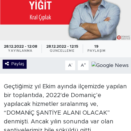
28.12.2022 - 12:08
28.12.2022 - 12:15
19
YAYINLANMA
GÜNCELLEME
PAYLAŞIM
Paylaş
-
+
A
A
Geçtiğimiz yıl Ekim ayında ilçemizde yapılan
bir toplantıda, 2022'de Domaniç’e
yapılacak hizmetler sıralanmış ve,
“DOMANİÇ ŞANTİYE ALANI OLACAK”
denmişti. Ancak yılın sonunda var olan
şantiyelerimiz bile söküldü gitti.