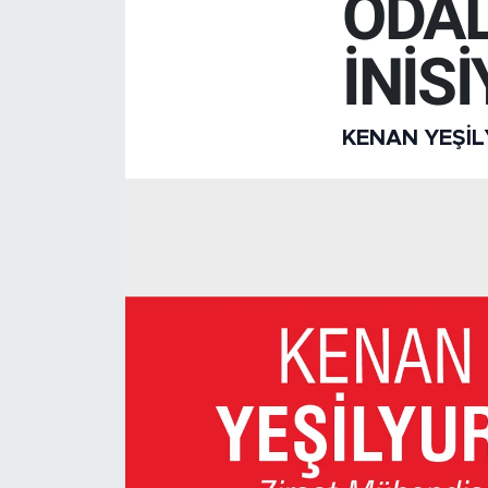
ODAL
İNİSİ
KENAN YEŞI