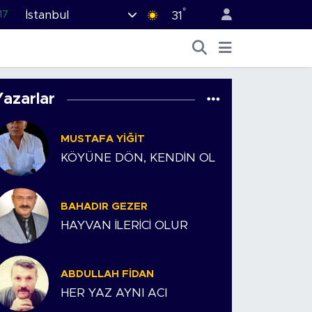
°
İstanbul
17
31
27
35
12
Yazarlar
19
MUSTAFA YIĞIT
.2
KÖYÜNE DÖN, KENDİN OL
BAHADIR GEZER
HAYVAN İLERİCİ OLUR
ABDULLAH FIDAN
HER YAZ AYNI ACI