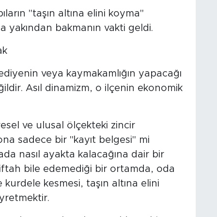
arın "taşın altına elini koyma"
a yakından bakmanın vakti geldi.
ak
elediyenin veya kaymakamlığın yapacağı
değildir. Asıl dinamizm, o ilçenin ekonomik
sel ve ulusal ölçekteki zincir
a sadece bir "kayıt belgesi" mi
da nasıl ayakta kalacağına dair bir
siftah bile edemediği bir ortamda, oda
kurdele kesmesi, taşın altına elini
yretmektir.