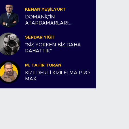
KENAN YEŞILYURT
DOMANİÇ’İN
ATARDAMARLARI:
ESNAFIMIZ VE BİZİM
HİKAYEMİZ
SERDAR YIĞIT
“SİZ YOKKEN BİZ DAHA
RAHATTIK”
M. TAHIR TURAN
KIZILDERİLİ KIZILELMA PRO
MAX