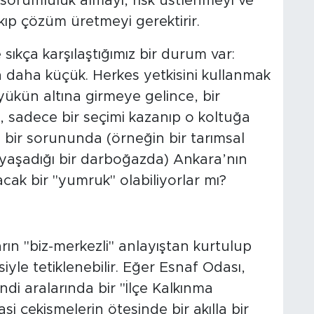
, sorumluluk almayı, risk üstlenmeyi ve
kıp çözüm üretmeyi gerektirir.
 sıkça karşılaştığımız bir durum var:
n daha küçük. Herkes yetkisini kullanmak
 yükün altına girmeye gelince, bir
z, sadece bir seçimi kazanıp o koltuğa
n bir sorununda (örneğin bir tarımsal
 yaşadığı bir darboğazda) Ankara’nın
acak bir "yumruk" olabiliyorlar mı?
rın "biz-merkezli" anlayıştan kurtulup
iyle tetiklenebilir. Eğer Esnaf Odası,
ndi aralarında bir "İlçe Kalkınma
si çekişmelerin ötesinde bir akılla bir