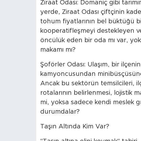
Ziraat Odası: Domaniç gibi tarımı
yerde, Ziraat Odası çiftçinin ka
tohum fiyatlarının bel büktüğü bi
kooperatifleşmeyi destekleyen ve 
öncülük eden bir oda mı var, yo
makamı mı?
Şoförler Odası: Ulaşım, bir ilçeni
kamyoncusundan minibüsçüsüne ka
Ancak bu sektörün temsilcileri, i
rotalarının belirlenmesi, lojistik 
mi, yoksa sadece kendi meslek g
durumdalar?
Taşın Altında Kim Var?