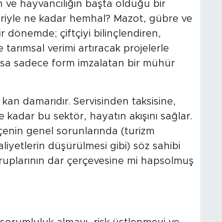
n ve hayvancılığın başta olduğu bir
deriyle ne kadar hemhal? Mazot, gübre ve
r dönemde; çiftçiyi bilinçlendiren,
tarımsal verimi artıracak projelerle
ksa sadece form imzalatan bir mühür
n kan damarıdır. Servisinden taksisine,
dar bu sektör, hayatın akışını sağlar.
lçenin genel sorunlarında (turizm
maliyetlerin düşürülmesi gibi) söz sahibi
ruplarının dar çerçevesine mi hapsolmuş