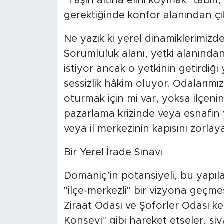
"Taşın altına elini koymak" tabiri
gerektiğinde konfor alanından çı
Ne yazık ki yerel dinamiklerimizde
Sorumluluk alanı, yetki alanında
istiyor ancak o yetkinin getirdiği
sessizlik hâkim oluyor. Odalarımı
oturmak için mi var, yoksa ilçeni
pazarlama krizinde veya esnafın
veya il merkezinin kapısını zorlay
Bir Yerel İrade Sınavı
Domaniç’in potansiyeli, bu yapıla
"ilçe-merkezli" bir vizyona geçmes
Ziraat Odası ve Şoförler Odası ke
Konseyi" gibi hareket etseler, siya