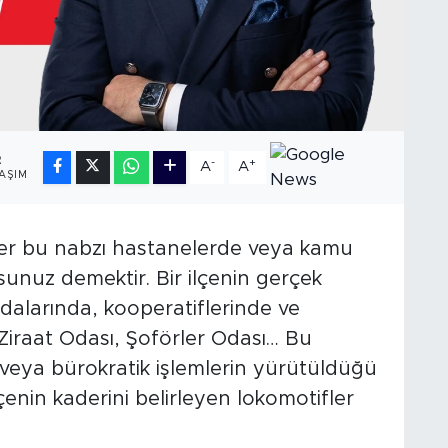
2
-
+
A
A
AŞIM
Eğer bu nabzı hastanelerde veya kamu
rsunuz demektir. Bir ilçenin gerçek
odalarında, kooperatiflerinde ve
ı, Ziraat Odası, Şoförler Odası… Bu
veya bürokratik işlemlerin yürütüldüğü
lçenin kaderini belirleyen lokomotifler