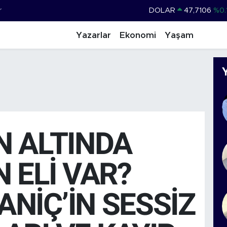
r
DOLAR
47,7106
%0.
EURO
55,1652
%0.
Yazarlar
Ekonomi
Yaşam
STERLİN
64,4046
%0.
GRAM ALTIN
6618.49
%2.
BİST100
13.773
%-
BITCOIN
65.130,04
%1
N ALTINDA
N ELİ VAR?
NİÇ’İN SESSİZ