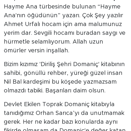
Hayme Ana türbesinde bulunan “Hayme
Ana'nın öğüdünün” yazarı. Çok Şey yazılır
Ahmet Urfalı hocam için ama malumunuz
yerim dar. Sevgili hocamı buradan saygı ve
hürmetle selamlıyorum. Allah uzun
ömürler versin inşallah.
Bizim kızımız 'Diriliş Şehri Domaniç' kitabının
sahibi, gönüllü rehber, yüreği güzel insan
Nil Bal kardeşimi bu köşede yazmazsam
olmazdı tabiki. Başarıları daim olsun.
Devlet Ekilen Toprak Domaniç kitabıyla
tanıdığımız Orhan Sarıca’yı da unutmamak
gerek. Her ne kadar bazı konularda aynı
fikirde olmasam da Domaniç'e değer katan