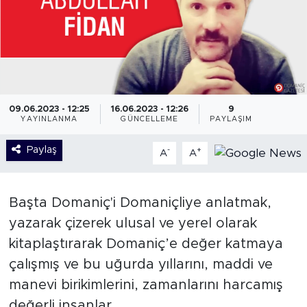
09.06.2023 - 12:25
16.06.2023 - 12:26
9
YAYINLANMA
GÜNCELLEME
PAYLAŞIM
Paylaş
-
+
A
A
Başta Domaniç'i Domaniçliye anlatmak,
yazarak çizerek ulusal ve yerel olarak
kitaplaştırarak Domaniç’e değer katmaya
çalışmış ve bu uğurda yıllarını, maddi ve
manevi birikimlerini, zamanlarını harcamış
değerli insanlar.