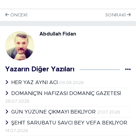
ÖNCEKI
SONRAKI
Abdullah Fidan
Yazarın Diğer Yazıları
HER YAZ AYNI ACI
04.08.2026
DOMANİÇ'İN HAFIZASI DOMANİÇ GAZETESİ
28.07.2026
GÜN YÜZÜNE ÇIKMAYI BEKLİYOR
21.07.2026
ŞEHİT SARUBATU SAVCI BEY VEFA BEKLİYOR
14.07.2026