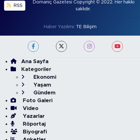
Domaniç Gazetesi Copyright © 2022. Her hakkı
RSS
saklıdır.
Haber Yazılımı:
TE Bilişim
Ana Sayfa
Kategoriler
Ekonomi
Yaşam
Gündem
Foto Galeri
Video
Yazarlar
Röportaj
Biyografi
Anketler