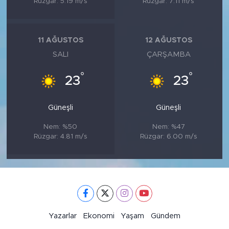
Rüzgar: 5.19 m/s
Rüzgar: 7.11 m/s
11 AĞUSTOS
12 AĞUSTOS
SALI
ÇARŞAMBA
°
°
23
23
Güneşli
Güneşli
Nem: %50
Nem: %47
Rüzgar: 4.81 m/s
Rüzgar: 6.00 m/s
Yazarlar
Ekonomi
Yaşam
Gündem