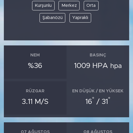
Kurşunlu
Merkez
Orta
Şabanözü
Yapraklı
NEM
BASINÇ
%36
1009 HPA
hpa
RÜZGAR
EN DÜŞÜK / EN YÜKSEK
°
°
3.11 M/S
16
/ 31
07 AĞUSTOS
08 AĞUSTOS