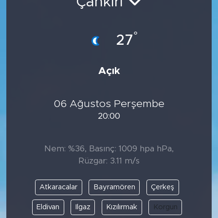
Çankırı
°
27
Açık
06 Ağustos Perşembe
20:00
Nem: %36, Basınç: 1009 hpa hPa,
Rüzgar: 3.11 m/s
Atkaracalar
Bayramören
Çerkeş
Eldivan
Ilgaz
Kızılırmak
Korgun