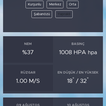
Kurşunlu
Merkez
Orta
Şabanözü
Yapraklı
NEM
BASINÇ
%37
1008 HPA
hpa
RÜZGAR
EN DÜŞÜK / EN YÜKSEK
°
°
1.00 M/S
18
/ 32
09 AĞUSTOS
10 AĞUSTOS