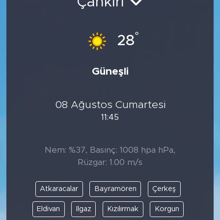
Çankırı
°
28
Güneşli
08 Ağustos Cumartesi
11:45
Nem: %37, Basınç: 1008 hpa hPa,
Rüzgar: 1.00 m/s
Atkaracalar
Bayramören
Çerkeş
Eldivan
Ilgaz
Kızılırmak
Korgun