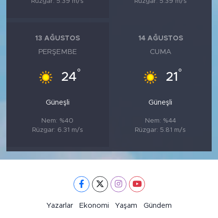
Rüzgar: 5.39 m/s
Rüzgar: 5.39 m/s
13 AĞUSTOS
14 AĞUSTOS
PERŞEMBE
CUMA
°
°
24
21
Güneşli
Güneşli
Nem: %40
Nem: %44
Rüzgar: 6.31 m/s
Rüzgar: 5.81 m/s
Yazarlar
Ekonomi
Yaşam
Gündem