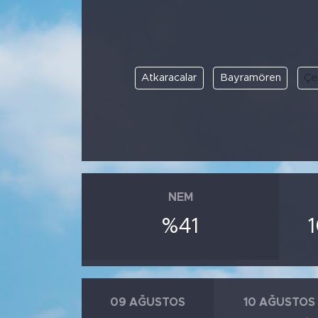
Atkaracalar
Bayramören
Çe
NEM
%41
09 AĞUSTOS
10 AĞUSTOS