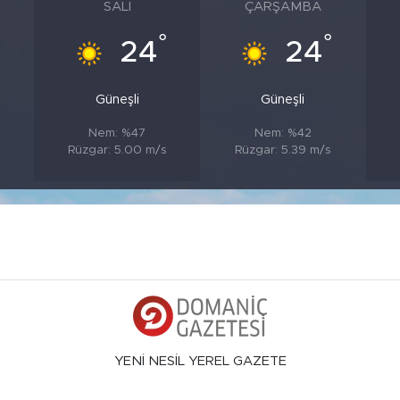
SALI
ÇARŞAMBA
°
°
24
24
Güneşli
Güneşli
Nem: %47
Nem: %42
s
Rüzgar: 5.00 m/s
Rüzgar: 5.39 m/s
YENİ NESİL YEREL GAZETE