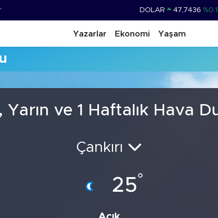
r
DOLAR
47,7436
%0.1
EURO
55,2510
%0.3
Yazarlar
Ekonomi
Yaşam
STERLİN
64,4811
%0.3
u
GRAM ALTIN
6660.55
%0.0
BİST100
13.779
%-1
BITCOIN
64.944,08
%-0.
 Yarın ve 1 Haftalık Hava 
Çankırı
°
25
Açık