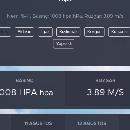
Nem: %41, Basınç: 1008 hpa hPa, Rüzgar: 3.89 m/s
rkeş
Eldivan
Ilgaz
Kızılırmak
Korgun
Kurşunlu
Yapraklı
BASINÇ
RÜZGAR
1008 HPA
3.89 M/S
hpa
11 AĞUSTOS
12 AĞUSTOS