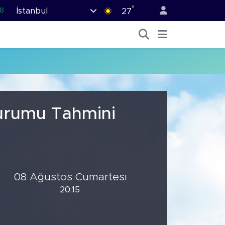
°
İstanbul
8
27
2
8
3
4
18
Durumu Tahmini
08 Ağustos Cumartesi
20:15