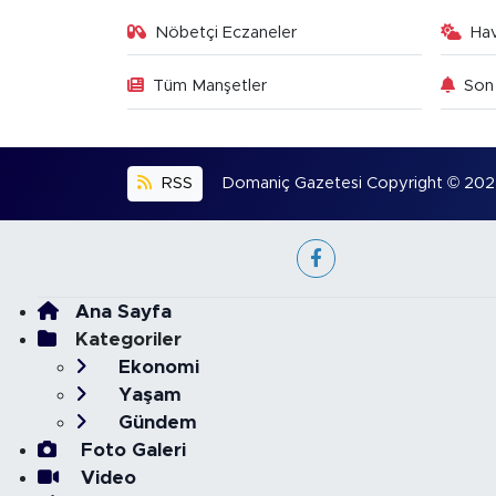
Nöbetçi Eczaneler
Ha
Tüm Manşetler
Son 
RSS
Domaniç Gazetesi Copyright © 2022. 
Ana Sayfa
Kategoriler
Ekonomi
Yaşam
Gündem
Foto Galeri
Video