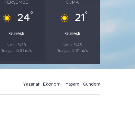
PERŞEMBE
CUMA
°
°
24
21
Güneşli
Güneşli
Nem: %39
Nem: %45
Rüzgar: 6.31 m/s
Rüzgar: 5.31 m/s
Yazarlar
Ekonomi
Yaşam
Gündem