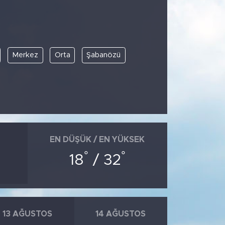
Merkez
Orta
Şabanözü
EN DÜŞÜK / EN YÜKSEK
°
°
18
/ 32
13 AĞUSTOS
14 AĞUSTOS