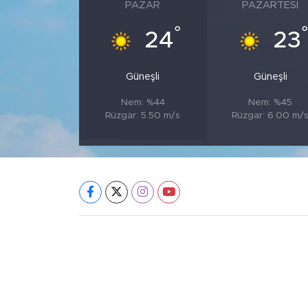
PAZAR
PAZARTESI
°
°
24
23
Güneşli
Güneşli
Nem: %44
Nem: %45
Rüzgar: 5.50 m/s
Rüzgar: 6.00 m/