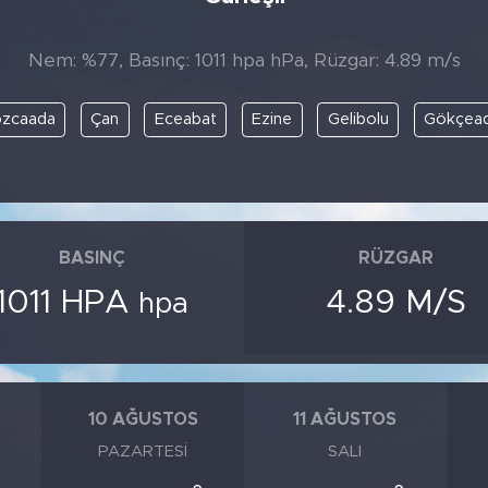
Nem: %77, Basınç: 1011 hpa hPa, Rüzgar: 4.89 m/s
zcaada
Çan
Eceabat
Ezine
Gelibolu
Gökçea
BASINÇ
RÜZGAR
1011 HPA
4.89 M/S
hpa
10 AĞUSTOS
11 AĞUSTOS
PAZARTESI
SALI