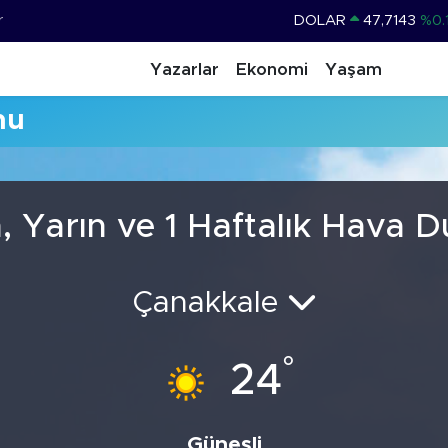
r
DOLAR
47,7143
%0.
EURO
55,0317
%-0.
Yazarlar
Ekonomi
Yaşam
STERLİN
64,2463
%0.
mu
GRAM ALTIN
6574.81
%1.
BİST100
13.799
%
BITCOIN
64.225,61
%-0.
, Yarın ve 1 Haftalık Hava 
Çanakkale
°
24
Güneşli