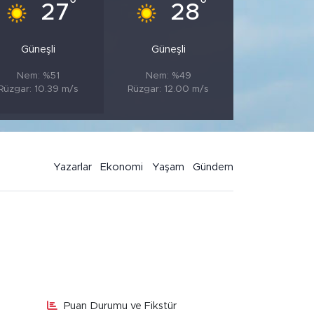
°
°
27
28
Güneşli
Güneşli
Nem: %51
Nem: %49
Rüzgar: 10.39 m/s
Rüzgar: 12.00 m/s
Yazarlar
Ekonomi
Yaşam
Gündem
Puan Durumu ve Fikstür