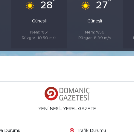
°
°
°
28
27
Güneşli
Güneşli
Nem: %51
Nem: %56
s
Rüzgar: 10.50 m/s
Rüzgar: 8.89 m/s
YENİ NESİL YEREL GAZETE
va Durumu
Trafik Durumu