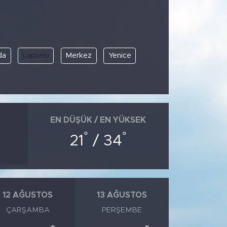
da
Lapseki
Merkez
Yenice
EN DÜŞÜK / EN YÜKSEK
°
°
21
/ 34
12 AĞUSTOS
13 AĞUSTOS
ÇARŞAMBA
PERŞEMBE