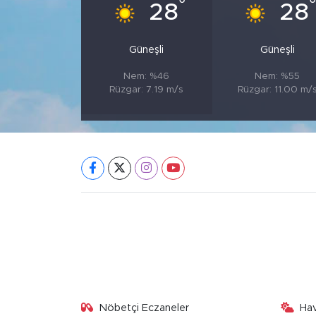
°
28
28
Güneşli
Güneşli
Nem: %46
Nem: %55
Rüzgar: 7.19 m/s
Rüzgar: 11.00 m/
Nöbetçi Eczaneler
Ha