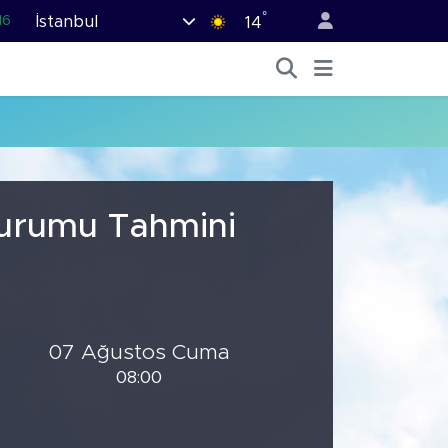
°
İstanbul
16
14
02
07
44
70
63
Durumu Tahmini
07 Ağustos Cuma
08:00