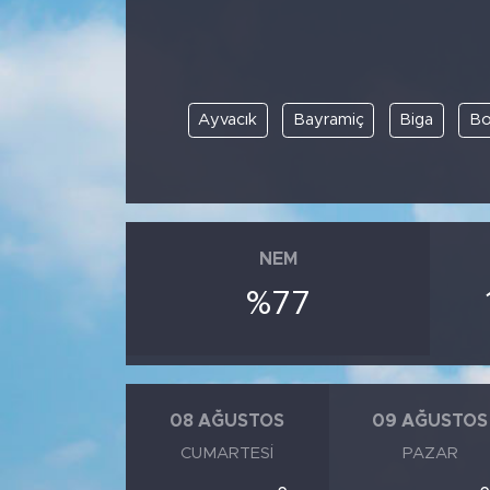
Ayvacık
Bayramiç
Biga
Bo
NEM
%77
08 AĞUSTOS
09 AĞUSTOS
CUMARTESI
PAZAR