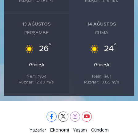
Rüzgar: 10.19 m/s
Rüzgar: 11.19 m/s
13 AĞUSTOS
14 AĞUSTOS
PERŞEMBE
CUMA
°
°
26
24
Güneşli
Güneşli
Nem: %64
Nem: %61
Rüzgar: 12.89 m/s
Rüzgar: 13.69 m/s
Yazarlar
Ekonomi
Yaşam
Gündem