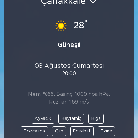
Çanakkale
°
28
Güneşli
08 Ağustos Cumartesi
20:00
Nem: %66, Basınç: 1009 hpa hPa,
Rüzgar: 1.69 m/s
Ayvacık
Bayramiç
Biga
Bozcaada
Çan
Eceabat
Ezine