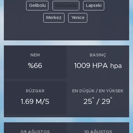
Gelibolu
Gökçeada
Lapseki
Merkez
Yenice
NEM
BASINÇ
%66
1009 HPA
hpa
RÜZGAR
EN DÜŞÜK / EN YÜKSEK
°
°
1.69 M/S
25
/ 29
09 AĞUSTOS
10 AĞUSTOS