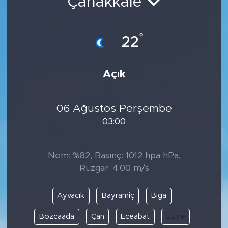
Çanakkale
°
22
Açık
06 Ağustos Perşembe
03:00
Nem: %82, Basınç: 1012 hpa hPa,
Rüzgar: 4.00 m/s
Ayvacık
Bayramiç
Biga
Bozcaada
Çan
Eceabat
Ezine