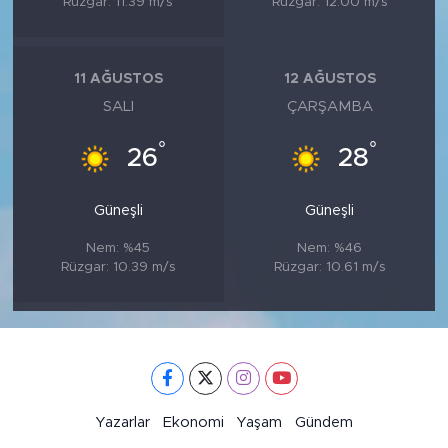
Rüzgar: 11.39 m/s
Rüzgar: 12.00 m/s
11 AĞUSTOS
12 AĞUSTOS
SALI
ÇARŞAMBA
°
°
26
28
Güneşli
Güneşli
Nem: %45
Nem: %46
Rüzgar: 10.39 m/s
Rüzgar: 10.61 m/s
Yazarlar
Ekonomi
Yaşam
Gündem