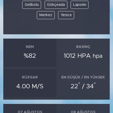
Gelibolu
Gökçeada
Lapseki
Merkez
Yenice
NEM
BASINÇ
%82
1012 HPA
hpa
RÜZGAR
EN DÜŞÜK / EN YÜKSEK
°
°
4.00 M/S
22
/ 34
07 AĞUSTOS
08 AĞUSTOS