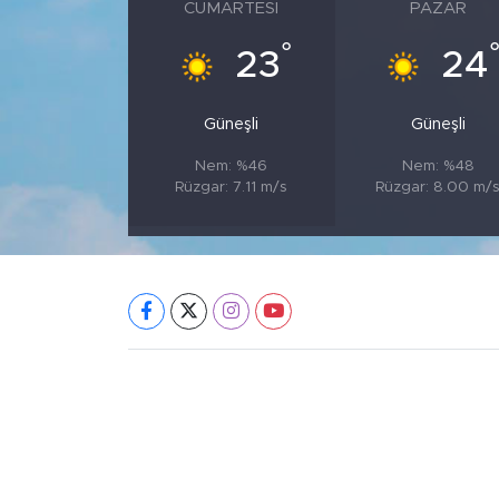
CUMARTESI
PAZAR
°
23
24
Güneşli
Güneşli
Nem: %46
Nem: %48
Rüzgar: 7.11 m/s
Rüzgar: 8.00 m/