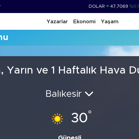
r
DOLAR
47,7069
%0.1
EURO
55,0265
%0.0
Yazarlar
Ekonomi
Yaşam
STERLİN
64,1897
%0.0
mu
GRAM ALTIN
6574.81
%1.
BİST100
13.887
%6
BITCOIN
64.360,53
%-0.7
, Yarın ve 1 Haftalık Hava
Balıkesir
°
30
Güneşli