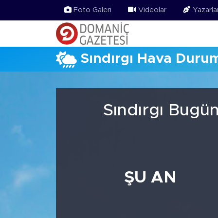
Foto Galeri
Videolar
Yazarla
Sındırgı Hava Duru
Sındırgı Bugün
ŞU AN