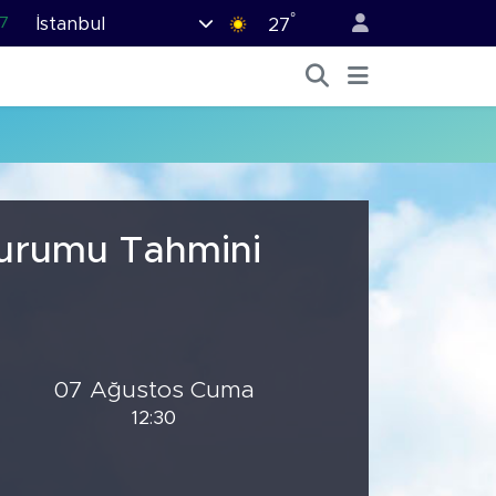
°
İstanbul
7
27
1
2
44
4
6
 Durumu Tahmini
07 Ağustos Cuma
12:30