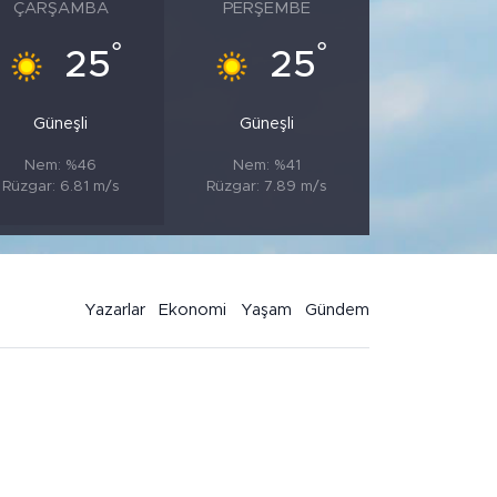
ÇARŞAMBA
PERŞEMBE
°
°
25
25
Güneşli
Güneşli
Nem: %46
Nem: %41
Rüzgar: 6.81 m/s
Rüzgar: 7.89 m/s
Yazarlar
Ekonomi
Yaşam
Gündem