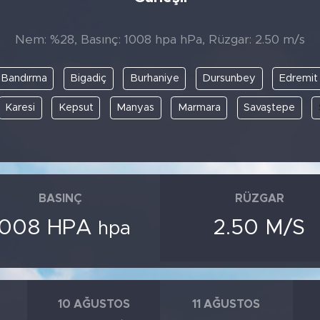
Nem: %28, Basınç: 1008 hpa hPa, Rüzgar: 2.50 m/s
Bandırma
Bigadiç
Burhaniye
Dursunbey
Edremit
Karesi
Kepsut
Manyas
Marmara
Savaştepe
BASINÇ
RÜZGAR
1008 HPA
2.50 M/S
hpa
10 AĞUSTOS
11 AĞUSTOS