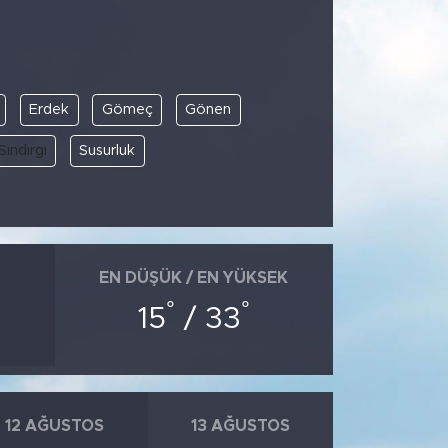
Erdek
Gömeç
Gönen
Sındırgı
Susurluk
EN DÜŞÜK / EN YÜKSEK
°
°
15
/ 33
12 AĞUSTOS
13 AĞUSTOS