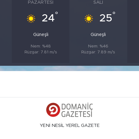
PAZARTESI
SALI
°
°
°
24
25
Güneşli
Güneşli
Nem: %48
Nem: %46
s
Rüzgar: 7.81 m/s
Rüzgar: 7.89 m/s
YENİ NESİL YEREL GAZETE