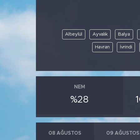
Altıeylül
Ayvalık
Balya
Havran
İvrindi
NEM
%28
08 AĞUSTOS
09 AĞUSTOS