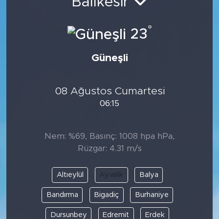
Balıkesir
°
23
Güneşli
08 Ağustos Cumartesi
06:15
Nem: %69, Basınç: 1008 hpa hPa,
Rüzgar: 4.31 m/s
Altıeylül
Ayvalık
Balya
Bandırma
Bigadiç
Burhaniye
Dursunbey
Edremit
Erdek