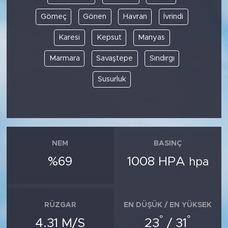
Gömeç
Gönen
Havran
İvrindi
Karesi
Kepsut
Manyas
Marmara
Savaştepe
Sındırgı
Susurluk
NEM
BASINÇ
%69
1008 HPA
hpa
RÜZGAR
EN DÜŞÜK / EN YÜKSEK
°
°
4.31 M/S
23
/ 31