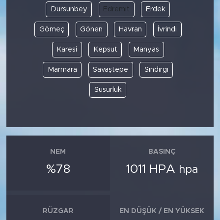
Dursunbey
Edremit
Erdek
Gömeç
Gönen
Havran
İvrindi
Karesi
Kepsut
Manyas
Marmara
Savaştepe
Sındırgı
Susurluk
NEM
BASINÇ
%78
1011 HPA
hpa
RÜZGAR
EN DÜŞÜK / EN YÜKSEK