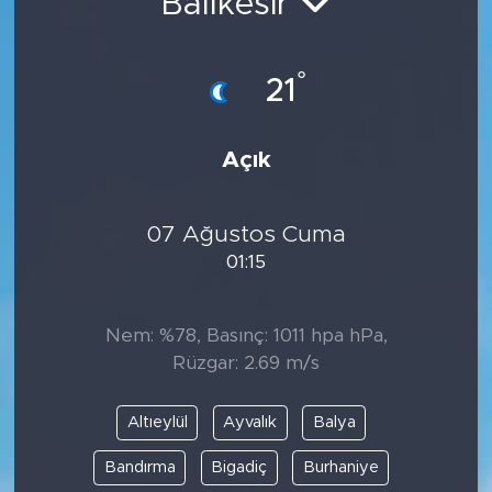
Balıkesir
°
21
Açık
07 Ağustos Cuma
01:15
Nem: %78, Basınç: 1011 hpa hPa,
Rüzgar: 2.69 m/s
Altıeylül
Ayvalık
Balya
Bandırma
Bigadiç
Burhaniye