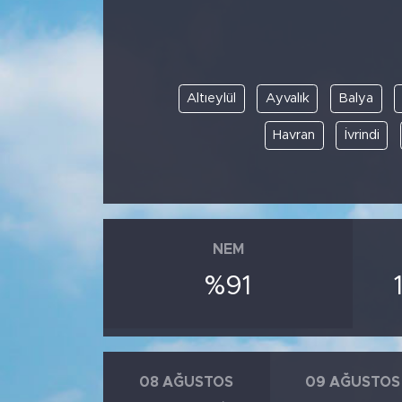
Altıeylül
Ayvalık
Balya
Havran
İvrindi
NEM
%91
08 AĞUSTOS
09 AĞUSTOS