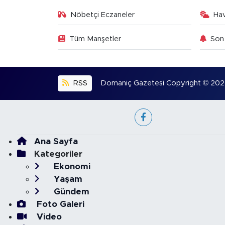
Nöbetçi Eczaneler
Ha
Tüm Manşetler
Son 
RSS
Domaniç Gazetesi Copyright © 2022. 
Ana Sayfa
Kategoriler
Ekonomi
Yaşam
Gündem
Foto Galeri
Video