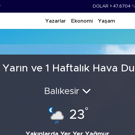
r
DOLAR
47,6704
%
EURO
55,0406
%-0.
Yazarlar
Ekonomi
Yaşam
STERLİN
64,2143
%
u
GRAM ALTIN
6510.40
%0.
BİST100
13.799
%
BITCOIN
64.225,61
%-0.
 Yarın ve 1 Haftalık Hava D
Balıkesir
°
23
Yakınlarda Yer Yer Yağmur