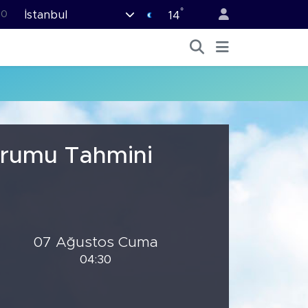
°
İstanbul
0
14
08
0
45
70
63
urumu Tahmini
07 Ağustos Cuma
04:30