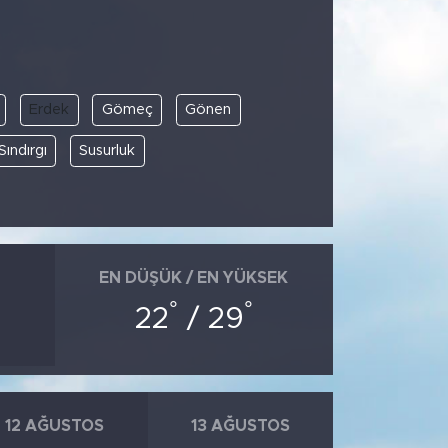
Erdek
Gömeç
Gönen
Sındırgı
Susurluk
EN DÜŞÜK / EN YÜKSEK
°
°
22
/ 29
12 AĞUSTOS
13 AĞUSTOS