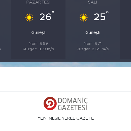
PAZARTESI
SALI
°
°
°
26
25
Güneşli
Güneşli
Nem: %69
Nem: %71
s
Rüzgar: 11.19 m/s
Rüzgar: 8.89 m/s
YENİ NESİL YEREL GAZETE