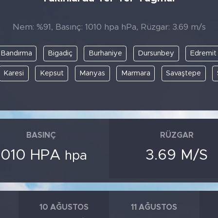
Nem: %91, Basınç: 1010 hpa hPa, Rüzgar: 3.69 m/s
Bandırma
Bigadiç
Burhaniye
Dursunbey
Edremit
Karesi
Kepsut
Manyas
Marmara
Savaştepe
BASINÇ
RÜZGAR
1010 HPA
3.69 M/S
hpa
10 AĞUSTOS
11 AĞUSTOS