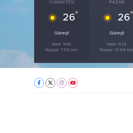
CUMARTESI
PAZAR
°
26
26
Güneşli
Güneşli
Nem: %65
Nem: %74
Rüzgar: 7.50 m/s
Rüzgar: 10.69 m/