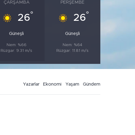
ÇARŞAMBA
PERŞEMBE
°
°
26
26
Güneşli
Güneşli
Nem: %66
Nem: %64
Rüzgar: 9.31 m/s
Rüzgar: 11.81 m/s
Yazarlar
Ekonomi
Yaşam
Gündem