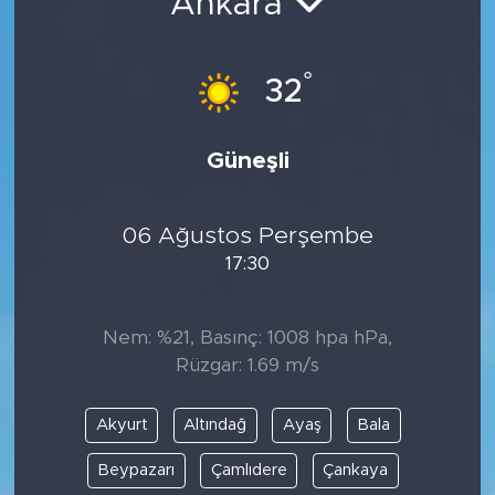
Ankara
°
32
Güneşli
06 Ağustos Perşembe
17:30
Nem: %21, Basınç: 1008 hpa hPa,
Rüzgar: 1.69 m/s
Akyurt
Altındağ
Ayaş
Bala
Beypazarı
Çamlıdere
Çankaya