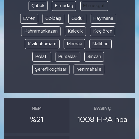
Çubuk
Elmadağ
Etimesgut
Evren
Gölbaşı
Güdül
Haymana
Kahramankazan
Kalecik
Keçiören
Kızılcahamam
Mamak
Nallıhan
Polatlı
Pursaklar
Sincan
Şereflikoçhisar
Yenimahalle
NEM
BASINÇ
%21
1008 HPA
hpa