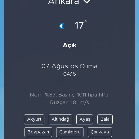
Ankara
°
17
Açık
07 Ağustos Cuma
04:15
Nem: %87, Basınç: 1011 hpa hPa,
Rüzgar: 1.81 m/s
Akyurt
Altındağ
Ayaş
Bala
Beypazarı
Çamlıdere
Çankaya