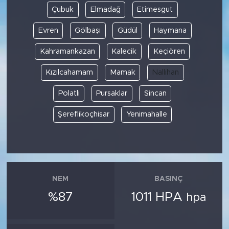
Çubuk
Elmadağ
Etimesgut
Evren
Gölbaşı
Güdül
Haymana
Kahramankazan
Kalecik
Keçiören
Kızılcahamam
Mamak
Nallıhan
Polatlı
Pursaklar
Sincan
Şereflikoçhisar
Yenimahalle
NEM
BASINÇ
%87
1011 HPA
hpa