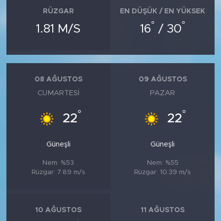
RÜZGAR
EN DÜŞÜK / EN YÜKSEK
°
°
1.81 M/S
16
/ 30
08 AĞUSTOS
09 AĞUSTOS
CUMARTESI
PAZAR
°
°
22
22
Güneşli
Güneşli
Nem: %53
Nem: %55
Rüzgar: 7.89 m/s
Rüzgar: 10.39 m/s
10 AĞUSTOS
11 AĞUSTOS