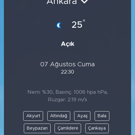
Ankara
°
25
Açık
07 Ağustos Cuma
22:30
Nem: %30, Basınç: 1006 hpa hPa,
Rüzgar: 2.19 m/s
Akyurt
Altındağ
Ayaş
Bala
Beypazarı
Çamlıdere
Çankaya