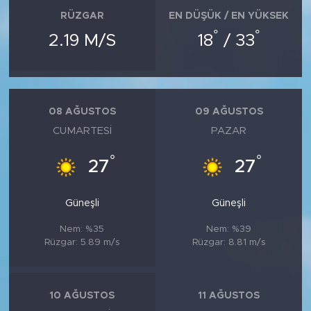
RÜZGAR
EN DÜŞÜK / EN YÜKSEK
°
°
2.19 M/S
18
/ 33
08 AĞUSTOS
09 AĞUSTOS
CUMARTESI
PAZAR
°
°
27
27
Güneşli
Güneşli
Nem: %35
Nem: %39
Rüzgar: 5.89 m/s
Rüzgar: 8.81 m/s
10 AĞUSTOS
11 AĞUSTOS