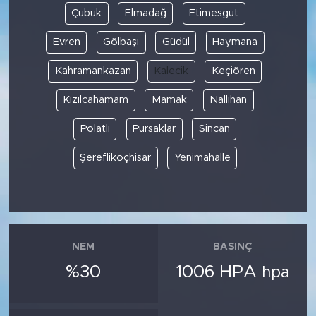
Çubuk
Elmadağ
Etimesgut
Evren
Gölbaşı
Güdül
Haymana
Kahramankazan
Kalecik
Keçiören
Kızılcahamam
Mamak
Nallıhan
Polatlı
Pursaklar
Sincan
Şereflikoçhisar
Yenimahalle
NEM
BASINÇ
%30
1006 HPA
hpa