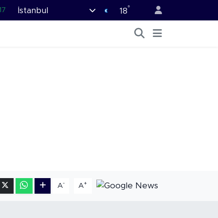
°
İstanbul
17
18
27
35
59
19
.2
-
+
A
A