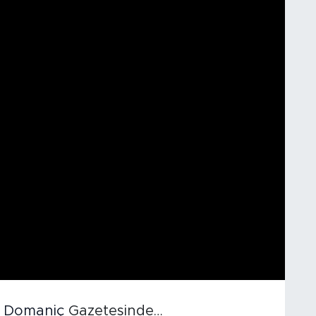
z
Domaniç
Gazetesinde…