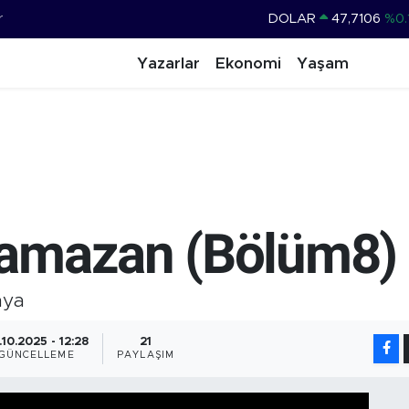
r
DOLAR
47,7106
%0.
EURO
55,1652
%0.
Yazarlar
Ekonomi
Yaşam
STERLİN
64,4046
%0.
GRAM ALTIN
6648.99
%2.
BİST100
13.773
%-
BITCOIN
65.130,04
%1
Ramazan (Bölüm8)
hya
.10.2025 - 12:28
21
GÜNCELLEME
PAYLAŞIM