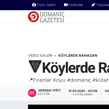
Foto Galeri
Videolar
Yazarla
VIDEO GALERI
KÖYLERDE RAMAZAN
🔻Köylerde 
📍Fıranlar Köyü #domaniç #küta
SERDAR YIĞIT
31.03.2023 - 00:08
02
EDITÖR
YAYINLANMA