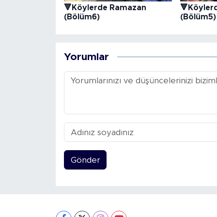
🔻Köylerde Ramazan
🔻Köyler
(Bölüm6)
(Bölüm5)
Yorumlar
Gönder