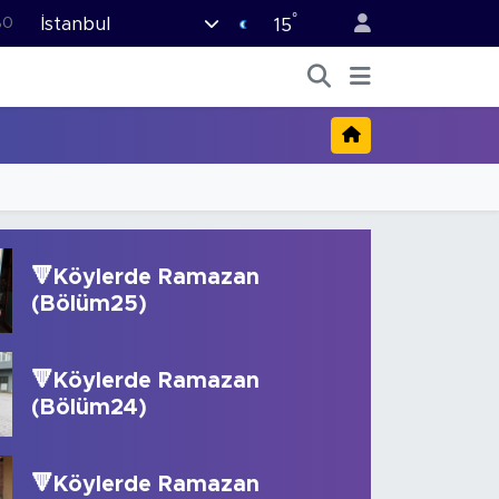
°
İstanbul
%0
15
08
%0
12
70
16
🔻Köylerde Ramazan
(Bölüm25)
🔻Köylerde Ramazan
(Bölüm24)
🔻Köylerde Ramazan