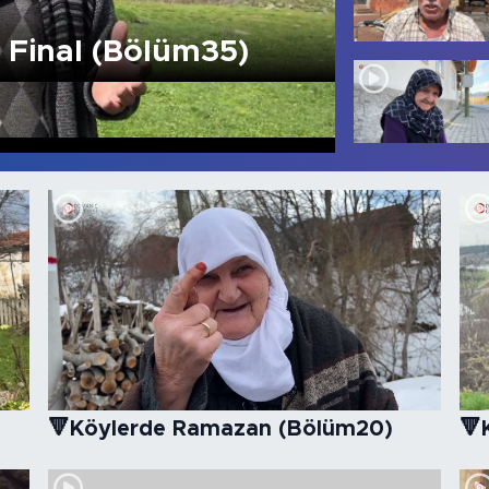
 Final (Bölüm35)
🔻Köyle
🔻Köylerde Ramazan (Bölüm20)
🔻