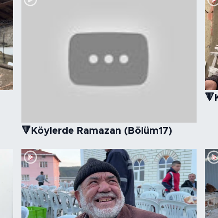
🔻
🔻Köylerde Ramazan (Bölüm17)