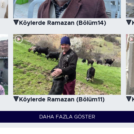
🔻Köylerde Ramazan (Bölüm14)
🔻
🔻Köylerde Ramazan (Bölüm11)
🔻
DAHA FAZLA GÖSTER