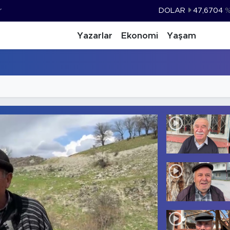
r
DOLAR
47,6704
EURO
55,0406
%-0.
Yazarlar
Ekonomi
Yaşam
STERLİN
64,2143
GRAM ALTIN
6500.87
%0.
BİST100
13.799
%
BITCOIN
64.643,95
%0.