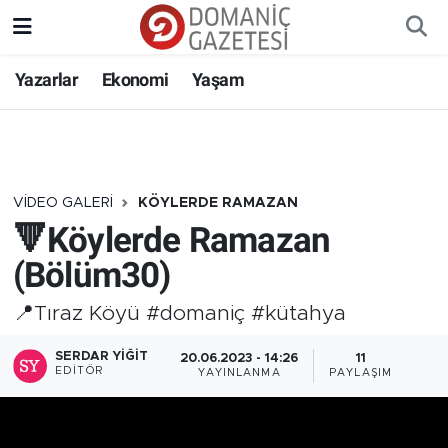
Yazarlar
Ekonomi
Yaşam
VIDEO GALERI
KÖYLERDE RAMAZAN
🔻Köylerde Ramazan
(Bölüm30)
📍Tıraz Köyü #domaniç #kütahya
SERDAR YIĞIT
20.06.2023 - 14:26
11
EDITÖR
YAYINLANMA
PAYLAŞIM