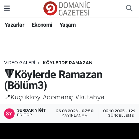
Yazarlar
Ekonomi
Yaşam
VIDEO GALERI
KÖYLERDE RAMAZAN
🔻Köylerde Ramazan
(Bölüm3)
📍Küçükköy #domaniç #kütahya
SERDAR YIĞIT
26.03.2023 - 07:50
02.10.2025 - 12:28
EDITÖR
YAYINLANMA
GÜNCELLEME