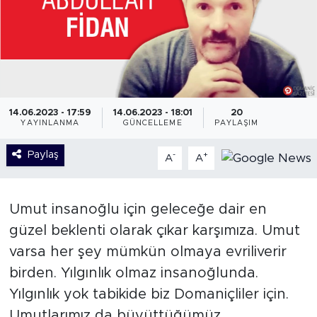
14.06.2023 - 17:59
14.06.2023 - 18:01
20
YAYINLANMA
GÜNCELLEME
PAYLAŞIM
Paylaş
-
+
A
A
Umut insanoğlu için geleceğe dair en
güzel beklenti olarak çıkar karşımıza. Umut
varsa her şey mümkün olmaya evriliverir
birden. Yılgınlık olmaz insanoğlunda.
Yılgınlık yok tabikide biz Domaniçliler için.
Umutlarımız da büyüttüğümüz,