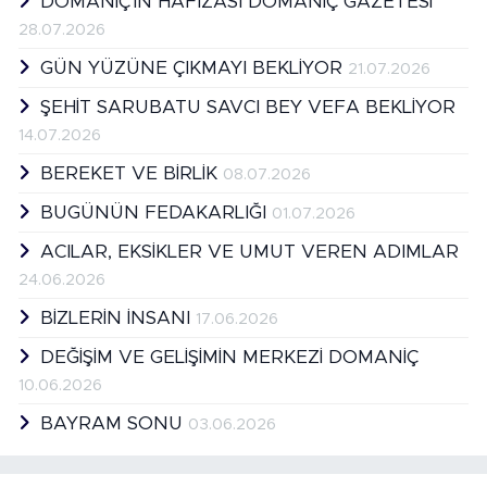
DOMANİÇ'İN HAFIZASI DOMANİÇ GAZETESİ
28.07.2026
GÜN YÜZÜNE ÇIKMAYI BEKLİYOR
21.07.2026
ŞEHİT SARUBATU SAVCI BEY VEFA BEKLİYOR
14.07.2026
BEREKET VE BİRLİK
08.07.2026
BUGÜNÜN FEDAKARLIĞI
01.07.2026
ACILAR, EKSİKLER VE UMUT VEREN ADIMLAR
24.06.2026
BİZLERİN İNSANI
17.06.2026
DEĞİŞİM VE GELİŞİMİN MERKEZİ DOMANİÇ
10.06.2026
BAYRAM SONU
03.06.2026