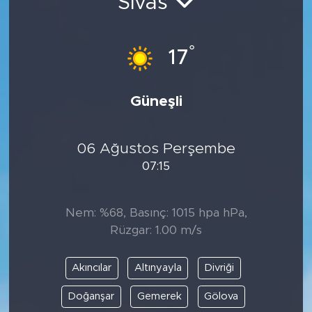
Sivas
°
17
Güneşli
06 Ağustos Perşembe
07:15
Nem: %68, Basınç: 1015 hpa hPa,
Rüzgar: 1.00 m/s
Akıncılar
Altınyayla
Divriği
Doğanşar
Gemerek
Gölova