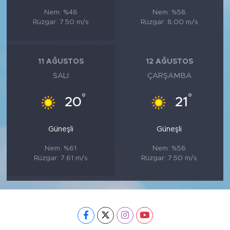
Nem: %48
Nem: %58
Rüzgar: 7.50 m/s
Rüzgar: 8.00 m/s
11 AĞUSTOS
12 AĞUSTOS
SALI
ÇARŞAMBA
°
°
20
21
Güneşli
Güneşli
Nem: %61
Nem: %56
Rüzgar: 7.61 m/s
Rüzgar: 7.50 m/s