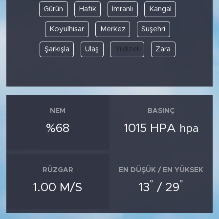
Gürün
Hafik
İmranlı
Kangal
Koyulhisar
Merkez
Suşehri
Şarkışla
Ulaş
Yıldızeli
Zara
NEM
BASINÇ
%68
1015 HPA
hpa
RÜZGAR
EN DÜŞÜK / EN YÜKSEK
°
°
1.00 M/S
13
/ 29