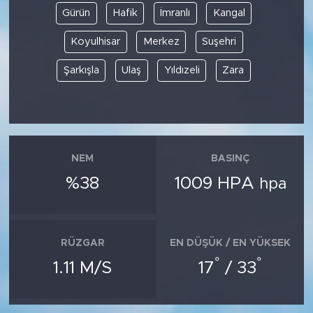
Gürün
Hafik
İmranlı
Kangal
Koyulhisar
Merkez
Suşehri
Şarkışla
Ulaş
Yıldızeli
Zara
NEM
BASINÇ
%38
1009 HPA
hpa
RÜZGAR
EN DÜŞÜK / EN YÜKSEK
°
°
1.11 M/S
17
/ 33