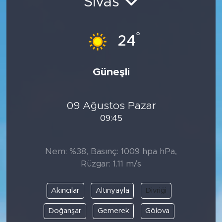
Sivas
°
24
Güneşli
09 Ağustos Pazar
09:45
Nem: %38, Basınç: 1009 hpa hPa,
Rüzgar: 1.11 m/s
Akıncılar
Altınyayla
Divriği
Doğanşar
Gemerek
Gölova