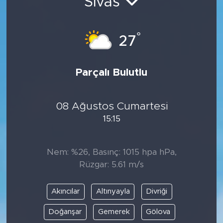
Sivas
°
27
Parçalı Bulutlu
08 Ağustos Cumartesi
15:15
Nem: %26, Basınç: 1015 hpa hPa,
Rüzgar: 5.61 m/s
Akıncılar
Altınyayla
Divriği
Doğanşar
Gemerek
Gölova