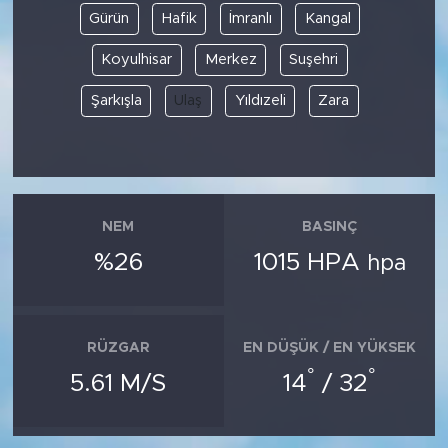
Gürün
Hafik
İmranlı
Kangal
Koyulhisar
Merkez
Suşehri
Şarkışla
Ulaş
Yıldızeli
Zara
NEM
BASINÇ
%26
1015 HPA
hpa
RÜZGAR
EN DÜŞÜK / EN YÜKSEK
°
°
5.61 M/S
14
/ 32