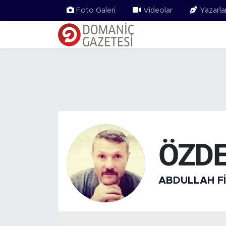
Foto Galeri
Videolar
Yazarla
ÖZD
ABDULLAH F