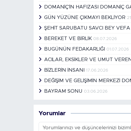
DOMANİÇ'İN HAFIZASI DOMANİÇ G
GÜN YÜZÜNE ÇIKMAYI BEKLİYOR
2
ŞEHİT SARUBATU SAVCI BEY VEFA
BEREKET VE BİRLİK
08.07.2026
BUGÜNÜN FEDAKARLIĞI
01.07.2026
ACILAR, EKSİKLER VE UMUT VER
BİZLERİN İNSANI
17.06.2026
DEĞİŞİM VE GELİŞİMİN MERKEZİ D
BAYRAM SONU
03.06.2026
Yorumlar