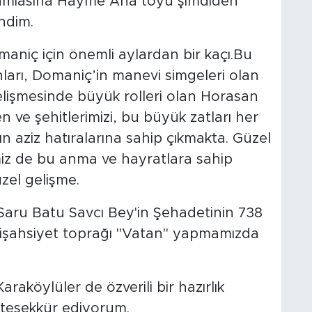
camiasına Hayme Ana toyu şimdiden
ndim.
maniç için önemli aylardan bir kaçı.Bu
ları, Domaniç’in manevi simgeleri olan
elişmesinde büyük rolleri olan Horasan
en ve şehitlerimizi, bu büyük zatları her
ın aziz hatıralarına sahip çıkmakta. Güzel
miz de bu anma ve hayratlara sahip
zel gelişme.
Saru Batu Savcı Bey'in Şehadetinin 738
lu işahsiyet toprağı "Vatan" yapmamızda
raköylüler de özverili bir hazırlık
teşekkür ediyorum.