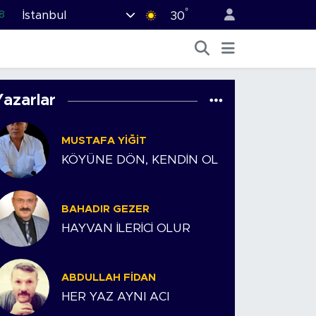
°
İstanbul
8
30
2
8
0
Yazarlar
4
MUSTAFA YIĞIT
5
KÖYÜNE DÖN, KENDİN OL
BAHADIR GEZER
HAYVAN İLERİCİ OLUR
ABDULLAH FIDAN
HER YAZ AYNI ACI