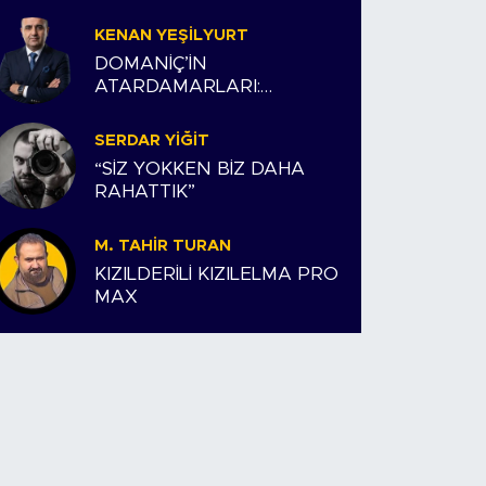
KENAN YEŞILYURT
DOMANİÇ’İN
ATARDAMARLARI:
ESNAFIMIZ VE BİZİM
HİKAYEMİZ
SERDAR YIĞIT
“SİZ YOKKEN BİZ DAHA
RAHATTIK”
M. TAHIR TURAN
KIZILDERİLİ KIZILELMA PRO
MAX