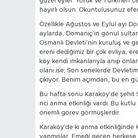
güzel eyler. Yörük ve Türkmen 
hayırlı olsun. Okuntulusunuz efe
Özellikle Ağustos ve Eylül ayı Do
aylarda, Domaniç’in gönül sultan
Osmanlı Devleti’nin kuruluş ve g
ereni dediğimiz bir çok evliya, er
köy kendi imkanlarıyla anıp onlar
olanı ise; Son senelerde Devleti
çıkıyor. Benim açımdan, bu en gü
Bu hafta sonu Karaköy'de şehit 
nci anma etkinliği vardı. Bu kut
önemli görev görmüşlerdir.
Karaköy'de ki anma etkinliğinde Ka
yapmışlar. Emeği geçen herkese 