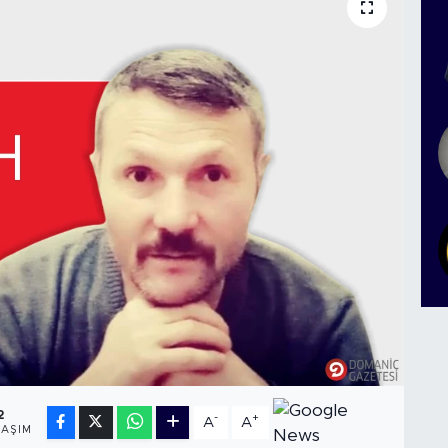
2
-
+
A
A
LAŞIM