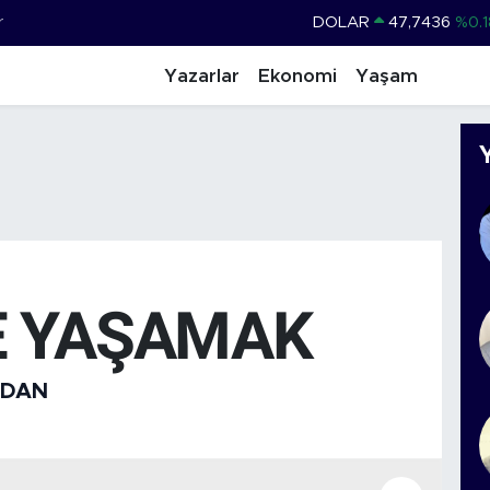
r
DOLAR
47,7436
%0.1
EURO
55,2510
%0.3
Yazarlar
Ekonomi
Yaşam
STERLİN
64,4811
%0.3
GRAM ALTIN
6660.55
%
BİST100
13.779
%-1
BITCOIN
64.840,97
%-0.1
E YAŞAMAK
IDAN