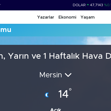
r
DOLAR
47,7143
%0.
EURO
55,0317
%-0.
Yazarlar
Ekonomi
Yaşam
STERLİN
64,2463
%0.
umu
GRAM ALTIN
6510.40
%0.
BİST100
13.799
%
BITCOIN
64.225,61
%-0.
n, Yarın ve 1 Haftalık Hava
Mersin
°
14
Açık