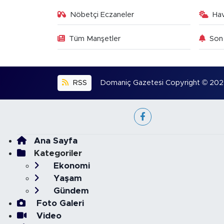
Nöbetçi Eczaneler
Ha
Tüm Manşetler
Son 
RSS
Domaniç Gazetesi Copyright © 2022. 
Ana Sayfa
Kategoriler
Ekonomi
Yaşam
Gündem
Foto Galeri
Video