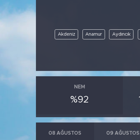
Akdeniz
Anamur
Aydıncık
NEM
%92
08 AĞUSTOS
09 AĞUSTOS