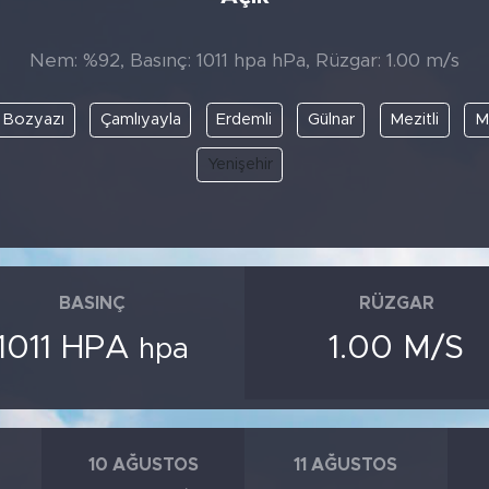
Nem: %92, Basınç: 1011 hpa hPa, Rüzgar: 1.00 m/s
Bozyazı
Çamlıyayla
Erdemli
Gülnar
Mezitli
M
Yenişehir
BASINÇ
RÜZGAR
1011 HPA
1.00 M/S
hpa
10 AĞUSTOS
11 AĞUSTOS