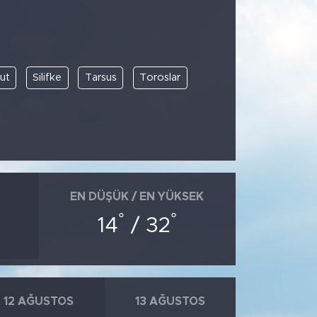
ut
Silifke
Tarsus
Toroslar
EN DÜŞÜK / EN YÜKSEK
°
°
14
/ 32
12 AĞUSTOS
13 AĞUSTOS