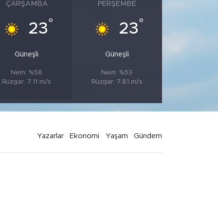
ÇARŞAMBA
PERŞEMBE
°
°
23
23
Güneşli
Güneşli
Nem: %58
Nem: %53
Rüzgar: 7.11 m/s
Rüzgar: 7.81 m/s
Yazarlar
Ekonomi
Yaşam
Gündem