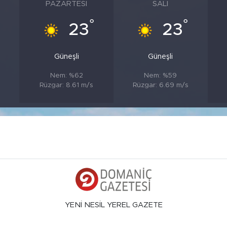
PAZARTESI
SALI
°
°
23
23
Güneşli
Güneşli
Nem: %62
Nem: %59
Rüzgar: 8.61 m/s
Rüzgar: 6.69 m/s
YENİ NESİL YEREL GAZETE