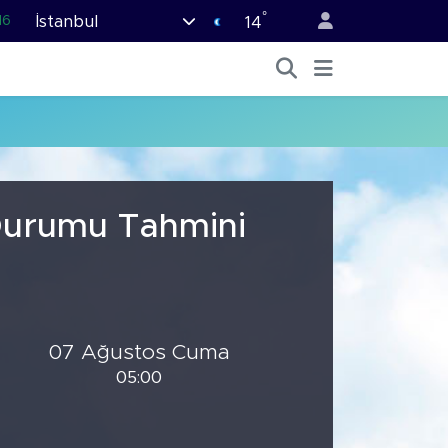
°
İstanbul
16
14
02
07
45
70
63
 Durumu Tahmini
07 Ağustos Cuma
05:00