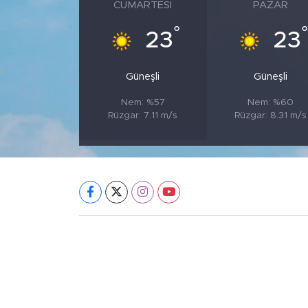
CUMARTESI
PAZAR
°
°
23
23
Güneşli
Güneşli
Nem: %57
Nem: %60
Rüzgar: 7.11 m/s
Rüzgar: 8.31 m/s