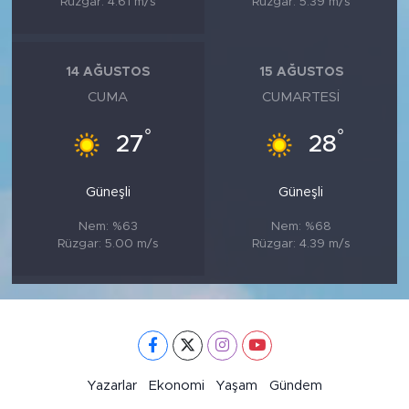
Rüzgar: 4.61 m/s
Rüzgar: 5.39 m/s
14 AĞUSTOS
15 AĞUSTOS
CUMA
CUMARTESI
°
°
27
28
Güneşli
Güneşli
Nem: %63
Nem: %68
Rüzgar: 5.00 m/s
Rüzgar: 4.39 m/s
Yazarlar
Ekonomi
Yaşam
Gündem