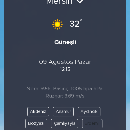
Mersin
°
32
Güneşli
09 Ağustos Pazar
12:15
Nem: %56, Basınç: 1005 hpa hPa,
Rüzgar: 3.69 m/s
Akdeniz
Anamur
Aydıncık
Bozyazı
Çamlıyayla
Erdemli