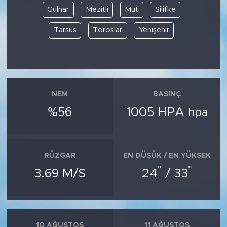
Gülnar
Mezitli
Mut
Silifke
Tarsus
Toroslar
Yenişehir
NEM
BASINÇ
%56
1005 HPA
hpa
RÜZGAR
EN DÜŞÜK / EN YÜKSEK
°
°
3.69 M/S
24
/ 33
10 AĞUSTOS
11 AĞUSTOS