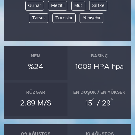
Gülnar
Mezitli
Mut
Silifke
Tarsus
Toroslar
Yenişehir
NEM
BASINÇ
%24
1009 HPA
hpa
RÜZGAR
EN DÜŞÜK / EN YÜKSEK
°
°
2.89 M/S
15
/ 29
09 AĞUSTOS
10 AĞUSTOS