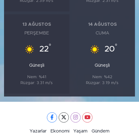
Rüzgar: 2.39 m/s
Rüzgar: 2.31 m/s
13 AĞUSTOS
14 AĞUSTOS
PERŞEMBE
CUMA
°
°
22
20
Güneşli
Güneşli
Nem: %41
Nem: %42
Rüzgar: 3.31 m/s
Rüzgar: 3.19 m/s
Yazarlar
Ekonomi
Yaşam
Gündem