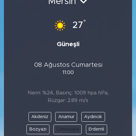
Mersin
°
27
Güneşli
08 Ağustos Cumartesi
11:00
Nem: %24, Basınç: 1009 hpa hPa,
Rüzgar: 2.89 m/s
Akdeniz
Anamur
Aydıncık
Bozyazı
Çamlıyayla
Erdemli