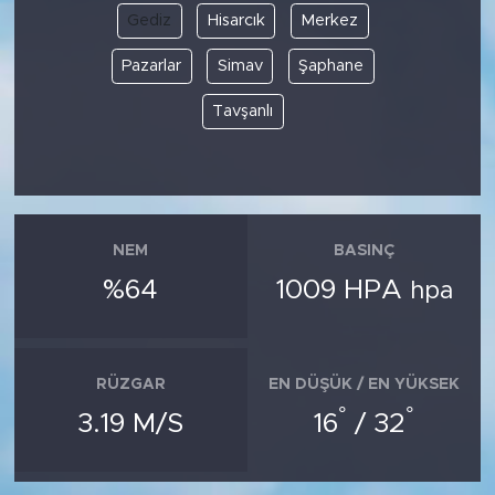
Gediz
Hisarcık
Merkez
Pazarlar
Simav
Şaphane
Tavşanlı
NEM
BASINÇ
%64
1009 HPA
hpa
RÜZGAR
EN DÜŞÜK / EN YÜKSEK
°
°
3.19 M/S
16
/ 32