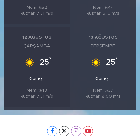
Nem: %52
Nem: %44
Rüzgar: 7.31 m/s
Rüzgar: 5.19 m/s
12 AĞUSTOS
13 AĞUSTOS
ÇARŞAMBA
PERŞEMBE
°
°
25
25
Güneşli
Güneşli
Nem: %43
Nem: %37
Rüzgar: 7.31 m/s
Rüzgar: 8.00 m/s