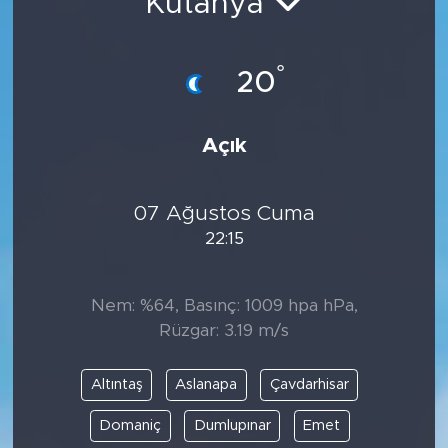
Kütahya
°
20
Açık
07 Ağustos Cuma
22:15
Nem: %64, Basınç: 1009 hpa hPa,
Rüzgar: 3.19 m/s
Altıntaş
Aslanapa
Çavdarhisar
Domaniç
Dumlupınar
Emet