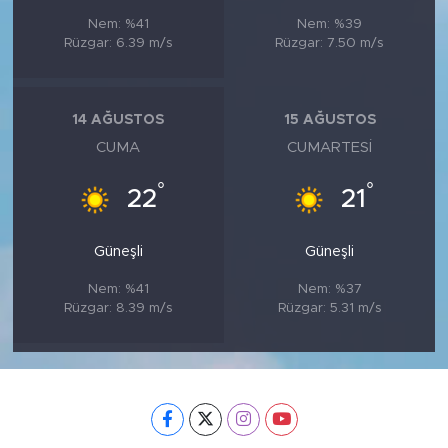
Nem: %41
Nem: %39
Rüzgar: 6.39 m/s
Rüzgar: 7.50 m/s
14 AĞUSTOS
15 AĞUSTOS
CUMA
CUMARTESI
°
°
22
21
Güneşli
Güneşli
Nem: %41
Nem: %37
Rüzgar: 8.39 m/s
Rüzgar: 5.31 m/s