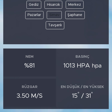
Gediz
Hisarcık
Merkez
Pazarlar
Simav
Şaphane
Tavşanlı
NEM
BASINÇ
%81
1013 HPA
hpa
RÜZGAR
EN DÜŞÜK / EN YÜKSEK
°
°
3.50 M/S
15
/ 31