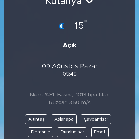
Kütahya
°
15
Açık
09 Ağustos Pazar
05:45
Nem: %81, Basınç: 1013 hpa hPa,
Rüzgar: 3.50 m/s
Altıntaş
Aslanapa
Çavdarhisar
Domaniç
Dumlupınar
Emet