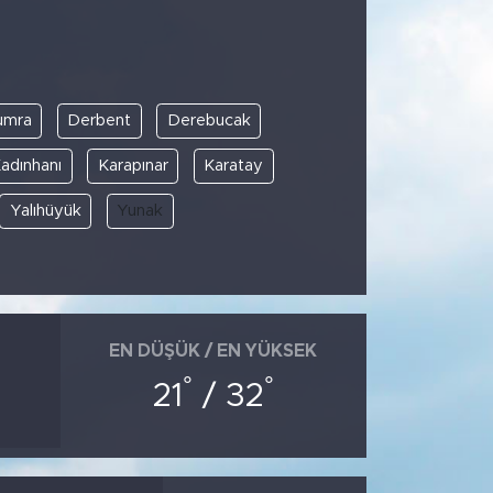
umra
Derbent
Derebucak
adınhanı
Karapınar
Karatay
Yalıhüyük
Yunak
EN DÜŞÜK / EN YÜKSEK
°
°
21
/ 32