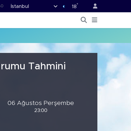
°
İstanbul
%0
18
08
%0
12
70
16
Durumu Tahmini
06 Ağustos Perşembe
23:00