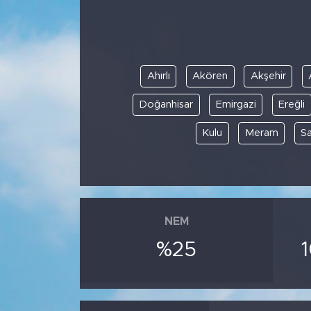
Ahırlı
Akören
Akşehir
Doğanhisar
Emirgazi
Ereğli
Kulu
Meram
S
NEM
%25