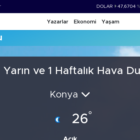
r
DOLAR
47,6704
EURO
55,0406
%-0.
Yazarlar
Ekonomi
Yaşam
STERLİN
64,2143
u
GRAM ALTIN
6500.87
%0.
BİST100
13.799
%
BITCOIN
64.643,95
%0.
Yarın ve 1 Haftalık Hava 
Konya
°
26
Açık