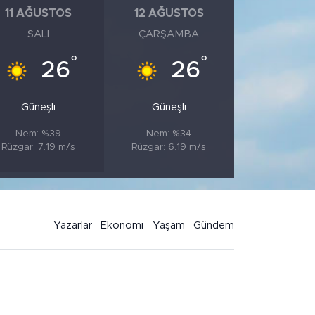
11 AĞUSTOS
12 AĞUSTOS
SALI
ÇARŞAMBA
°
°
26
26
Güneşli
Güneşli
Nem: %39
Nem: %34
Rüzgar: 7.19 m/s
Rüzgar: 6.19 m/s
Yazarlar
Ekonomi
Yaşam
Gündem