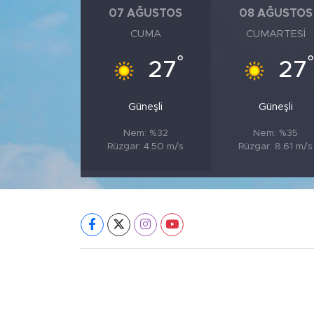
07 AĞUSTOS
08 AĞUSTOS
CUMA
CUMARTESI
°
°
27
27
Güneşli
Güneşli
Nem: %32
Nem: %35
Rüzgar: 4.50 m/s
Rüzgar: 8.61 m/s