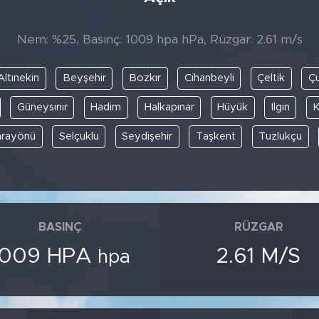
Nem: %25, Basınç: 1009 hpa hPa, Rüzgar: 2.61 m/s
Altınekin
Beyşehir
Bozkır
Cihanbeyli
Çeltik
Ç
Güneysınır
Hadim
Halkapınar
Hüyük
Ilgın
K
arayönü
Selçuklu
Seydişehir
Taşkent
Tuzlukçu
BASINÇ
RÜZGAR
1009 HPA
2.61 M/S
hpa