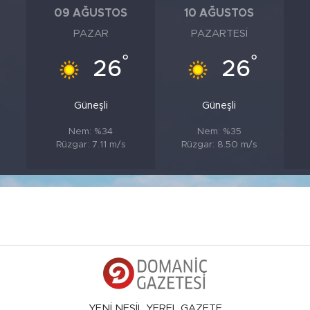
09 AĞUSTOS
10 AĞUSTOS
PAZAR
PAZARTESI
°
°
26
26
Güneşli
Güneşli
Nem: %34
Nem: %35
Rüzgar: 7.11 m/s
Rüzgar: 8.50 m/s
YENİ NESİL YEREL GAZETE