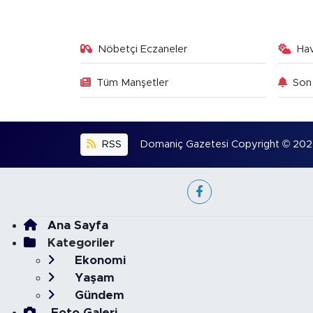
Nöbetçi Eczaneler
Ha
Tüm Manşetler
Son 
RSS
Domaniç Gazetesi Copyright © 2022. 
Ana Sayfa
Kategoriler
Ekonomi
Yaşam
Gündem
Foto Galeri